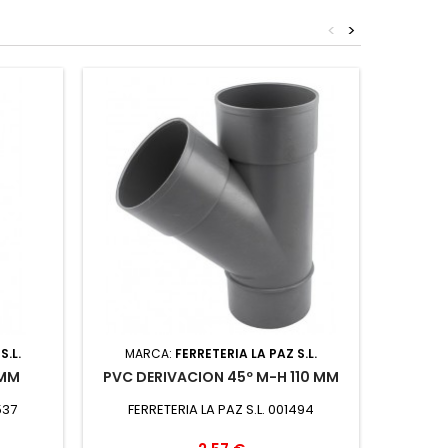
<
>
S.L.
MARCA:
FERRETERIA LA PAZ S.L.
MARC
 MM
PVC DERIVACION 45º M-H 110 MM
PVC M
537
FERRETERIA LA PAZ S.L. 001494
EXCL