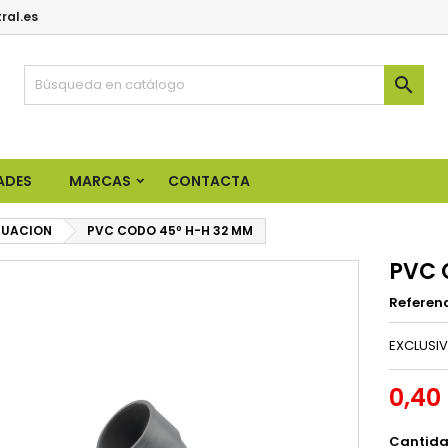
ral.es

ADES
MARCAS
CONTACTA
CUACION
PVC CODO 45º H-H 32 MM
PVC 
Referen
EXCLUSIV
0,40
Cantid