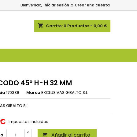
Bienvenido,
Iniciar sesión
o
Crear una cuenta
shopping_cart
Carrito:
0
Productos - 0,00 €
CODO 45º H-H 32 MM
cia
170338
Marca
EXCLUSIVAS GIBALTO S.L.
AS GIBALTO S.L.
 €
Impuestos incluidos
Añadir al carrito
ad
