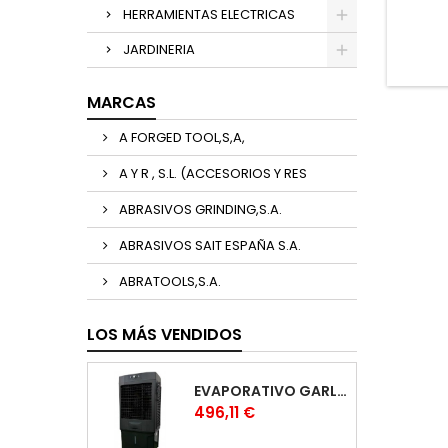
HERRAMIENTAS ELECTRICAS
JARDINERIA
MARCAS
A FORGED TOOL,S,A,
A Y R , S.L. (ACCESORIOS Y RES
ABRASIVOS GRINDING,S.A.
ABRASIVOS SAIT ESPAÑA S.A.
ABRATOOLS,S.A.
LOS MÁS VENDIDOS
EVAPORATIVO GARLAND COOL 1530
Precio
496,11 €