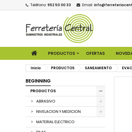
Teléfono:
952 50 00 33
Email:
info@ferreteriacent
PRODUCTOS
OFERTAS
NOVED
Inicio
PRODUCTOS
SANEAMIENTO
EVA
BEGINNING
PRODUCTOS
ABRASIVO
NIVELACION Y MEDICION
MATERIAL ELECTRICO