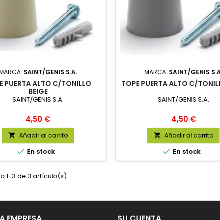
MARCA:
SAINT/GENIS S.A.
MARCA:
SAINT/GENIS S.A
E PUERTA ALTO C/TONILLO
TOPE PUERTA ALTO C/TONIL
BEIGE
SAINT/GENIS S.A.
SAINT/GENIS S.A.
Precio
Precio
4,50 €
4,50 €
Añadir al carrito
Añadir al carrito




En stock
En stock
 1-3 de 3 artículo(s)
A EMPRESA
SU CUENTA