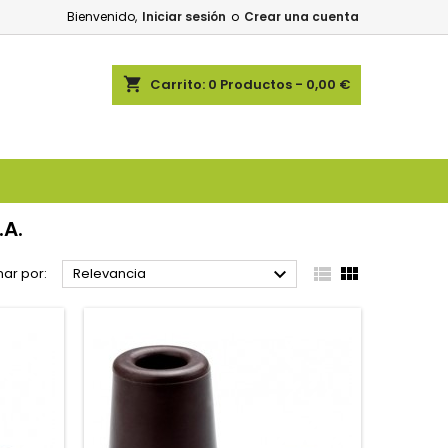
Bienvenido,
Iniciar sesión
o
Crear una cuenta
shopping_cart
Carrito:
0
Productos - 0,00 €
.A.



ar por:
Relevancia