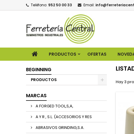
Teléfono:
952 50 00 33
Email:
info@ferreteriacent
PRODUCTOS
OFERTAS
NOVED
LISTA
BEGINNING
PRODUCTOS
Hay 3 pr
MARCAS
A FORGED TOOL,S,A,
A Y R , S.L. (ACCESORIOS Y RES
ABRASIVOS GRINDING,S.A.