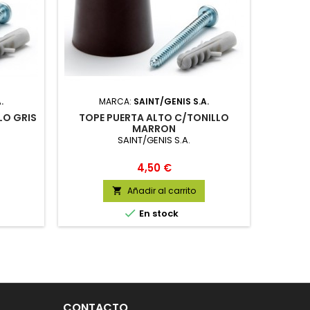
.
MARCA:
SAINT/GENIS S.A.
LO GRIS
TOPE PUERTA ALTO C/TONILLO
MARRON
SAINT/GENIS S.A.
Precio
4,50 €
Añadir al carrito


En stock
CONTACTO