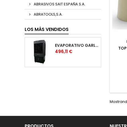
ABRASIVOS SAIT ESPAÑA S.A.
ABRATOOLS,S.A.
LOS MÁS VENDIDOS
EVAPORATIVO GARLAND COOL 1530
TOP
Precio
496,11 €
Mostrando
PRODUCTOS
NUESTR