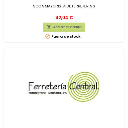
SCOA MAYORISTA DE FERRETERIA S
Precio
42,04 €
Añadir al carrito


Fuera de stock