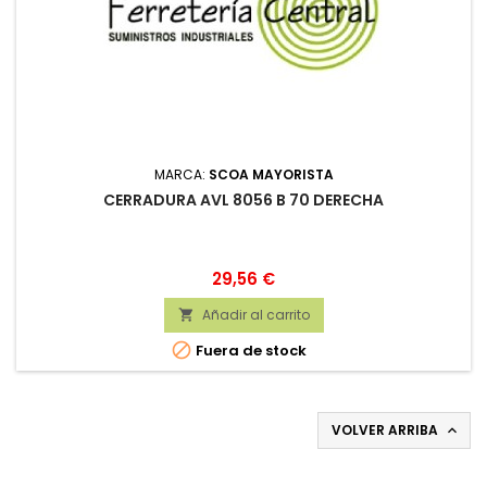
MARCA:
SCOA MAYORISTA
CERRADURA AVL 8056 B 70 DERECHA
Precio
29,56 €
Añadir al carrito


Fuera de stock
VOLVER ARRIBA
