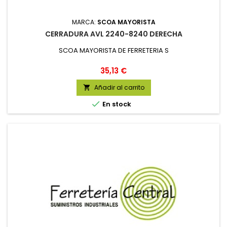
MARCA:
SCOA MAYORISTA
CERRADURA AVL 2240-8240 DERECHA
SCOA MAYORISTA DE FERRETERIA S
Precio
35,13 €
Añadir al carrito


En stock