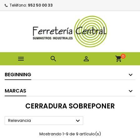
Teléfono:
952 50 00 33
0



shopping_cart
BEGINNING
MARCAS
CERRADURA SOBREPONER

Relevancia
Mostrando 1-9 de 9 artículo(s)