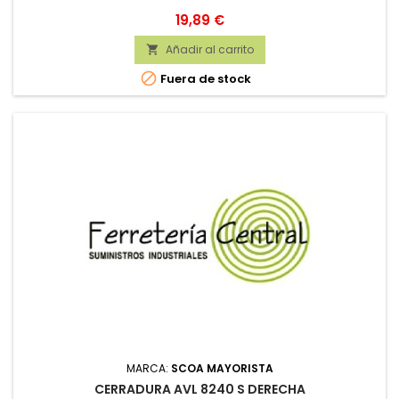
Precio
19,89 €
Añadir al carrito


Fuera de stock
MARCA:
SCOA MAYORISTA
CERRADURA AVL 8240 S DERECHA