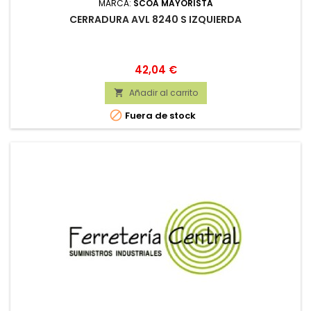
MARCA:
SCOA MAYORISTA
CERRADURA AVL 8240 S IZQUIERDA
Precio
42,04 €
Añadir al carrito


Fuera de stock