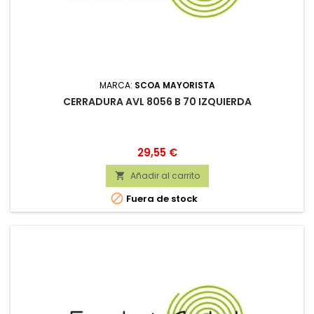
MARCA:
SCOA MAYORISTA
CERRADURA AVL 8056 B 70 IZQUIERDA
Precio
29,55 €
Añadir al carrito


Fuera de stock