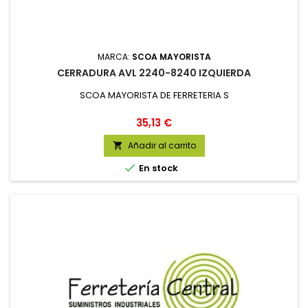
MARCA:
SCOA MAYORISTA
CERRADURA AVL 2240-8240 IZQUIERDA
SCOA MAYORISTA DE FERRETERIA S
Precio
35,13 €
Añadir al carrito


En stock