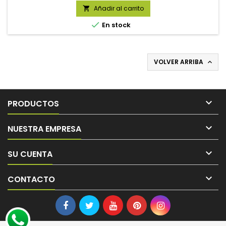
Añadir al carrito


En stock
VOLVER ARRIBA


PRODUCTOS

NUESTRA EMPRESA

SU CUENTA

CONTACTO