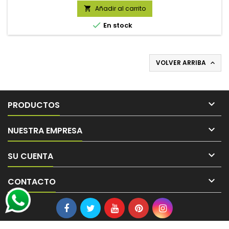
Añadir al carrito


En stock
VOLVER ARRIBA


PRODUCTOS

NUESTRA EMPRESA

SU CUENTA

CONTACTO