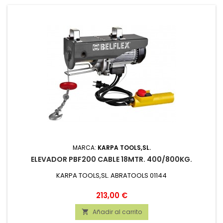
MARCA:
KARPA TOOLS,SL.
ELEVADOR PBF200 CABLE 18MTR. 400/800KG.
KARPA TOOLS,SL. ABRATOOLS 01144
Precio
213,00 €
Añadir al carrito
