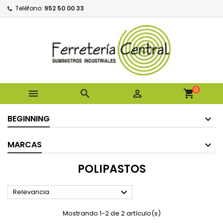
Teléfono:
952 50 00 33
0



shopping_cart
BEGINNING
MARCAS
POLIPASTOS

Relevancia
Mostrando 1-2 de 2 artículo(s)