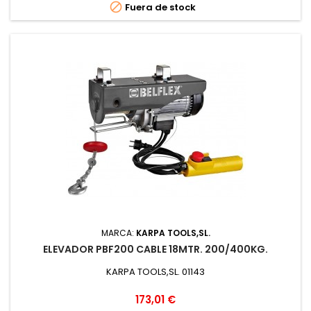

Fuera de stock
MARCA:
KARPA TOOLS,SL.
ELEVADOR PBF200 CABLE 18MTR. 200/400KG.
KARPA TOOLS,SL. 01143
Precio
173,01 €