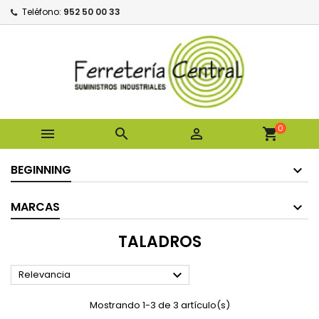
Teléfono:
952 50 00 33
0



shopping_cart
BEGINNING
MARCAS
TALADROS

Relevancia
Mostrando 1-3 de 3 artículo(s)