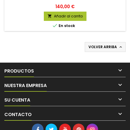
Precio
140,00 €
Añadir al carrito


En stock
VOLVER ARRIBA


PRODUCTOS

NUESTRA EMPRESA

SU CUENTA

CONTACTO