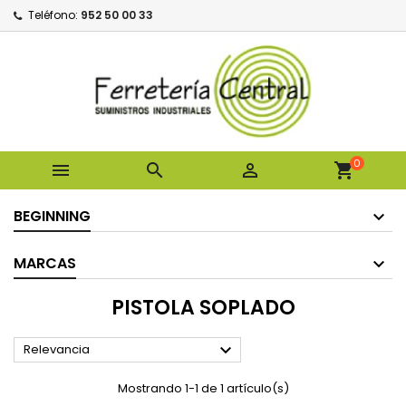
Teléfono:
952 50 00 33
0



shopping_cart
BEGINNING
MARCAS
PISTOLA SOPLADO

Relevancia
Mostrando 1-1 de 1 artículo(s)