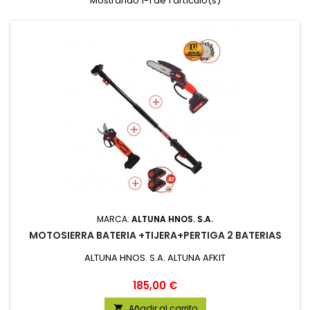
Mostrando 1-1 de 1 artículo(s)
MARCA:
ALTUNA HNOS. S.A.
MOTOSIERRA BATERIA +TIJERA+PERTIGA 2 BATERIAS
ALTUNA HNOS. S.A. ALTUNA AFKIT
Precio
185,00 €
Añadir al carrito
