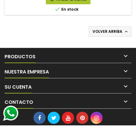

En stock
VOLVER ARRIBA


PRODUCTOS

NUESTRA EMPRESA

SU CUENTA

CONTACTO
© Copyright 2026 Ferreteria Central. All Rights Reserved.