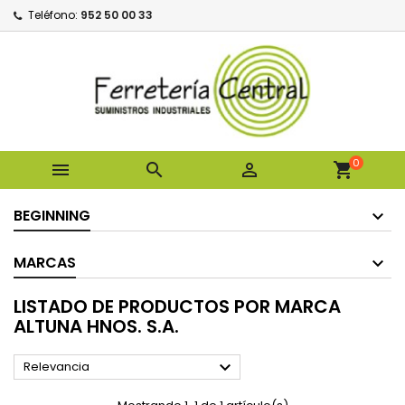
Teléfono:
952 50 00 33
0



shopping_cart
BEGINNING
MARCAS
LISTADO DE PRODUCTOS POR MARCA
ALTUNA HNOS. S.A.

Relevancia