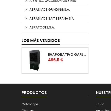
A Y R , S.L. (ACCESORIOS Y RES
ABRASIVOS GRINDING,S.A.
ABRASIVOS SAIT ESPAÑA S.A.
ABRATOOLS,S.A.
LOS MÁS VENDIDOS
EVAPORATIVO GARLAND COOL 1530
Precio
496,11 €
PRODUCTOS
NUESTR
Catálogos
Envío
Ofertas
Aviso leg