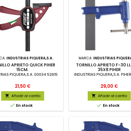
CA:
INDUSTRIAS PIQUERA,S.A.
MARCA:
INDUSTRIAS PIQUERA
ILLO APRIETO QUICK PIHER
TORNILLO APRIETO F-30 L
15CM.
35X8 PIHER
RIAS PIQUERA,S.A. 00034 52615
INDUSTRIAS PIQUERA,S.A. PIHE
Precio
Precio
21,50 €
29,00 €
Añadir al carrito
Añadir al carrito




En stock
En stock