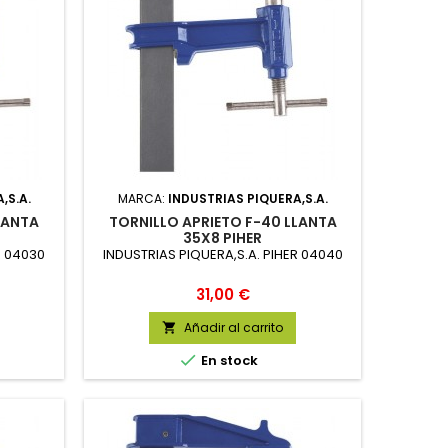
,S.A.
MARCA:
INDUSTRIAS PIQUERA,S.A.
LANTA
TORNILLO APRIETO F-40 LLANTA
35X8 PIHER
R 04030
INDUSTRIAS PIQUERA,S.A. PIHER 04040
Precio
31,00 €
Añadir al carrito


En stock