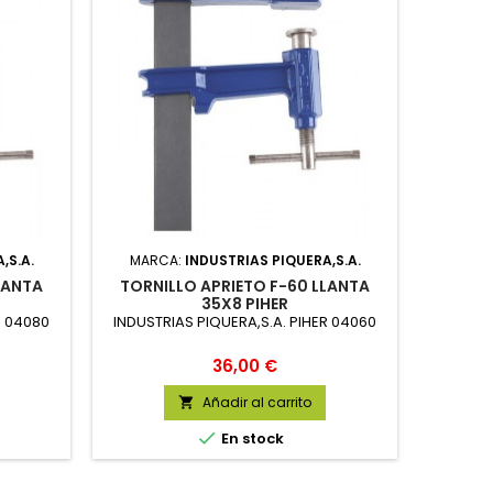
,S.A.
MARCA:
INDUSTRIAS PIQUERA,S.A.
LANTA
TORNILLO APRIETO F-60 LLANTA
35X8 PIHER
R 04080
INDUSTRIAS PIQUERA,S.A. PIHER 04060
Precio
36,00 €
Añadir al carrito


En stock