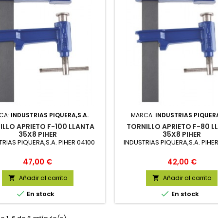
CA:
INDUSTRIAS PIQUERA,S.A.
MARCA:
INDUSTRIAS PIQUERA
ILLO APRIETO F-100 LLANTA
TORNILLO APRIETO F-80 L
35X8 PIHER
35X8 PIHER
TRIAS PIQUERA,S.A. PIHER 04100
INDUSTRIAS PIQUERA,S.A. PIHE
Precio
Precio
47,00 €
42,00 €
Añadir al carrito
Añadir al carrito




En stock
En stock