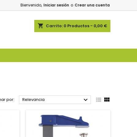
Bienvenido,
Iniciar sesión
o
Crear una cuenta
shopping_cart
Carrito:
0
Productos - 0,00 €



ar por:
Relevancia