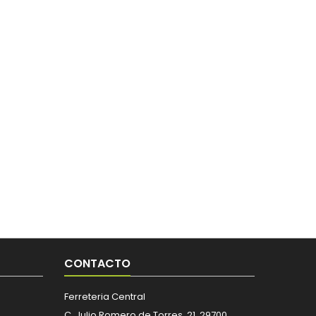
CONTACTO
Ferreteria Central
C. Julio Romero de Torres, 21, 29700