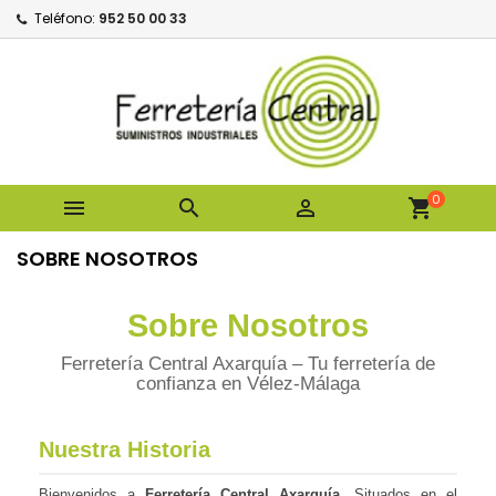
Teléfono:
952 50 00 33
0



shopping_cart
SOBRE NOSOTROS
Sobre Nosotros
Ferretería Central Axarquía – Tu ferretería de
confianza en Vélez-Málaga
Nuestra Historia
Bienvenidos a
Ferretería Central Axarquía
. Situados en el