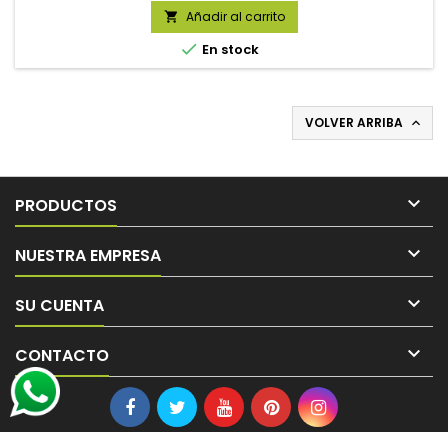
Añadir al carrito


En stock
VOLVER ARRIBA


PRODUCTOS

NUESTRA EMPRESA

SU CUENTA

CONTACTO