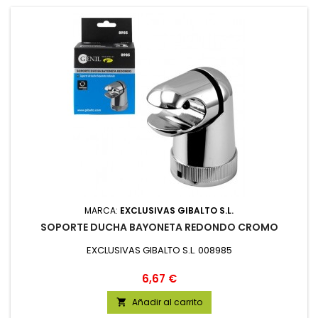
MARCA:
EXCLUSIVAS GIBALTO S.L.
SOPORTE DUCHA BAYONETA REDONDO CROMO
EXCLUSIVAS GIBALTO S.L. 008985
Precio
6,67 €
Añadir al carrito
