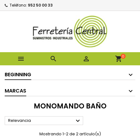
Teléfono:
952 50 00 33
0



shopping_cart
BEGINNING
MARCAS
MONOMANDO BAÑO

Relevancia
Mostrando 1-2 de 2 artículo(s)