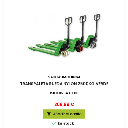
MARCA:
IMCOINSA
TRANSPALETA RUEDA NYLON 2500KG.VERDE
IMCOINSA 0X101
Precio
309,99 €
Añadir al carrito


En stock