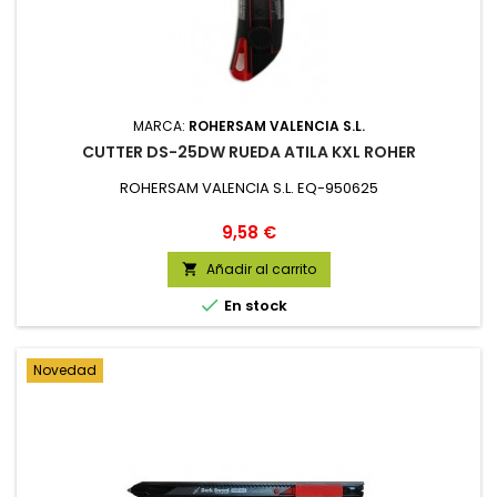
MARCA:
ROHERSAM VALENCIA S.L.
CUTTER DS-25DW RUEDA ATILA KXL ROHER
ROHERSAM VALENCIA S.L. EQ-950625
Precio
9,58 €
Añadir al carrito


En stock
Novedad