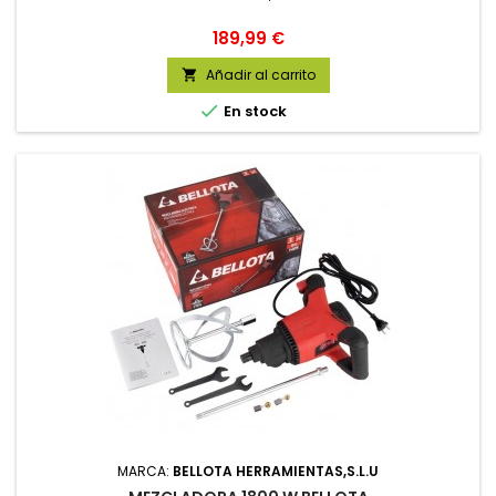
Precio
189,99 €
Añadir al carrito


En stock
MARCA:
BELLOTA HERRAMIENTAS,S.L.U