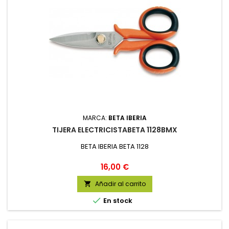
MARCA:
BETA IBERIA
TIJERA ELECTRICISTABETA 1128BMX
BETA IBERIA BETA 1128
Precio
16,00 €
Añadir al carrito


En stock