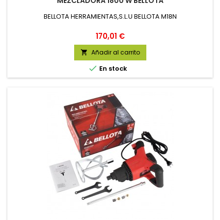
MEZCLADORA 1800 W BELLOTA
BELLOTA HERRAMIENTAS,S.L.U BELLOTA M18N
Precio
170,01 €
Añadir al carrito


En stock