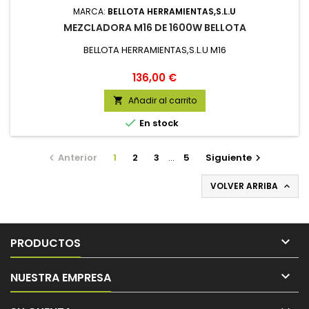
MARCA:
BELLOTA HERRAMIENTAS,S.L.U
MEZCLADORA M16 DE 1600W BELLOTA
BELLOTA HERRAMIENTAS,S.L.U M16
Precio
136,00 €
Añadir al carrito


En stock
Anterior
1
2
3
…
5
Siguiente


VOLVER ARRIBA


PRODUCTOS

NUESTRA EMPRESA