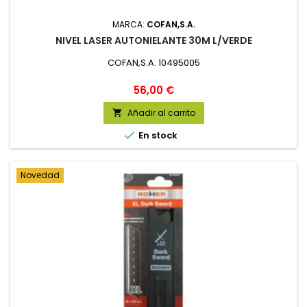
MARCA:
COFAN,S.A.
NIVEL LASER AUTONIELANTE 30M L/VERDE
COFAN,S.A. 10495005
Precio
56,00 €
Añadir al carrito


En stock
Novedad