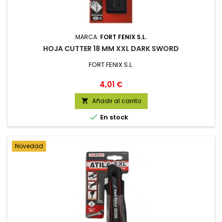
MARCA:
FORT FENIX S.L.
HOJA CUTTER 18 MM XXL DARK SWORD
FORT FENIX S.L.
Precio
4,01 €
Añadir al carrito


En stock
Novedad