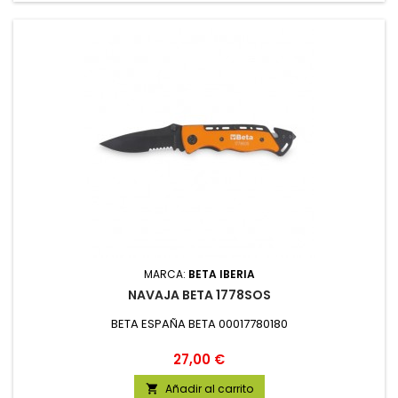
MARCA:
BETA IBERIA
NAVAJA BETA 1778SOS
BETA ESPAÑA BETA 00017780180
Precio
27,00 €
Añadir al carrito
