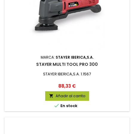
MARCA:
STAYER IBERICA,S.A.
STAYER MULTI TOOL PRO 300
STAYER IBERICA,S.A. 1.1567
Precio
88,33 €
Añadir al carrito


En stock