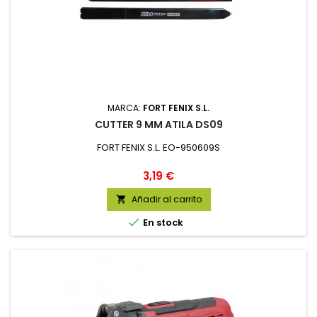
MARCA:
FORT FENIX S.L.
CUTTER 9 MM ATILA DS09
FORT FENIX S.L. EO-950609S
Precio
3,19 €
Añadir al carrito


En stock