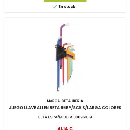

En stock
MARCA:
BETA IBERIA
JUEGO LLAVE ALLEN BETA 96BP/SC9 S/LARGA COLORES
BETA ESPAÑA BETA 000961619
Precio
41,14 €