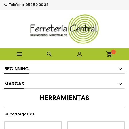
Teléfono:
952 50 00 33
0



shopping_cart
BEGINNING
MARCAS
HERRAMIENTAS
Subcategorías