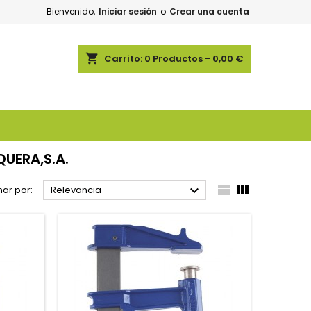
Bienvenido,
Iniciar sesión
o
Crear una cuenta
shopping_cart
Carrito:
0
Productos - 0,00 €
UERA,S.A.



ar por:
Relevancia