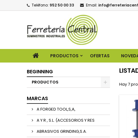
Teléfono:
952 50 00 33
Email:
info@ferreteriacent
PRODUCTOS
OFERTAS
NOVED
LISTA
BEGINNING
PRODUCTOS
Hay 7 pr
MARCAS
A FORGED TOOL,S,A,
A Y R , S.L. (ACCESORIOS Y RES
ABRASIVOS GRINDING,S.A.