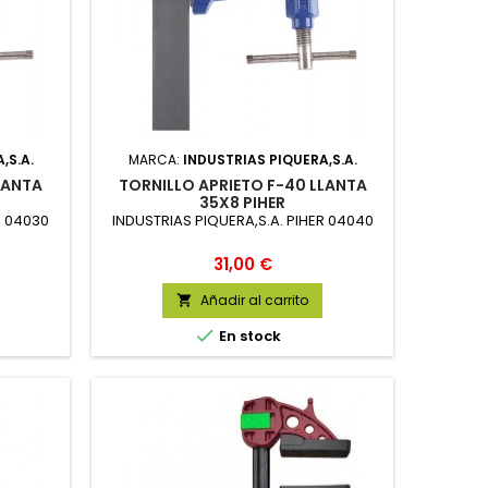
,S.A.
MARCA:
INDUSTRIAS PIQUERA,S.A.
LANTA
TORNILLO APRIETO F-40 LLANTA
35X8 PIHER
R 04030
INDUSTRIAS PIQUERA,S.A. PIHER 04040
Precio
31,00 €
Añadir al carrito


En stock