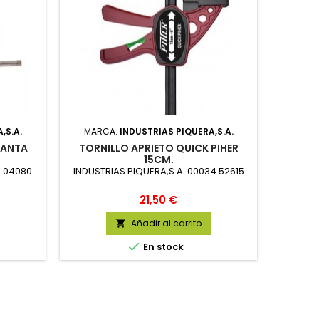
,S.A.
MARCA:
INDUSTRIAS PIQUERA,S.A.
LANTA
TORNILLO APRIETO QUICK PIHER
15CM.
R 04080
INDUSTRIAS PIQUERA,S.A. 00034 52615
Precio
21,50 €
Añadir al carrito


En stock