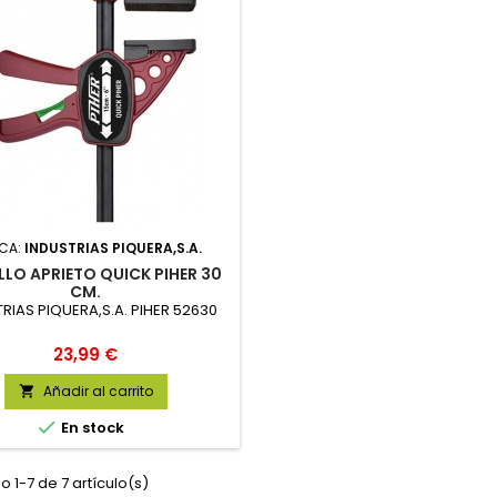
CA:
INDUSTRIAS PIQUERA,S.A.
LLO APRIETO QUICK PIHER 30
CM.
RIAS PIQUERA,S.A. PIHER 52630
Precio
23,99 €
Añadir al carrito


En stock
 1-7 de 7 artículo(s)