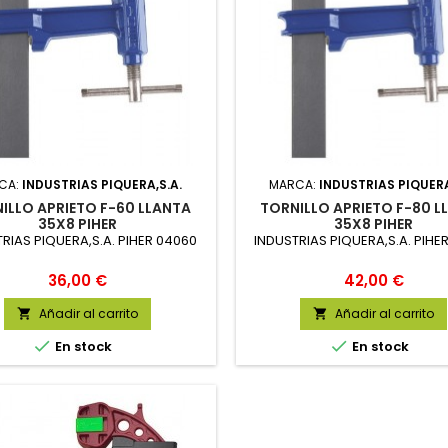
CA:
INDUSTRIAS PIQUERA,S.A.
MARCA:
INDUSTRIAS PIQUERA
ILLO APRIETO F-60 LLANTA
TORNILLO APRIETO F-80 L
35X8 PIHER
35X8 PIHER
RIAS PIQUERA,S.A. PIHER 04060
INDUSTRIAS PIQUERA,S.A. PIHE
Precio
Precio
36,00 €
42,00 €
Añadir al carrito
Añadir al carrito




En stock
En stock