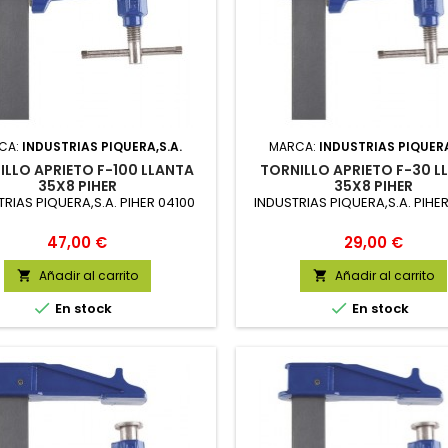
CA:
INDUSTRIAS PIQUERA,S.A.
MARCA:
INDUSTRIAS PIQUERA
ILLO APRIETO F-100 LLANTA
TORNILLO APRIETO F-30 L
35X8 PIHER
35X8 PIHER
TRIAS PIQUERA,S.A. PIHER 04100
INDUSTRIAS PIQUERA,S.A. PIHE
Precio
Precio
47,00 €
29,00 €
Añadir al carrito
Añadir al carrito




En stock
En stock