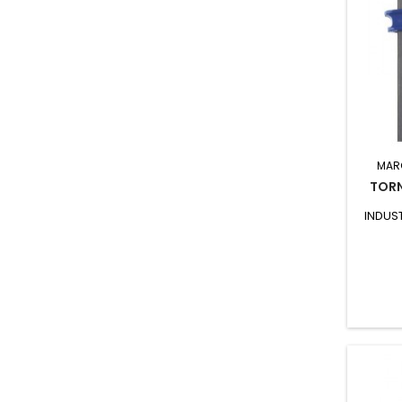
MAR
TORN
INDUST