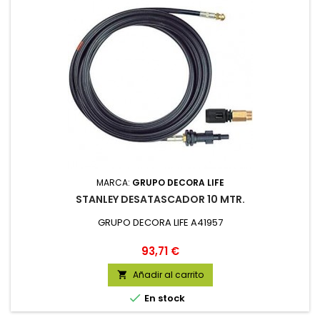
MARCA:
GRUPO DECORA LIFE
STANLEY DESATASCADOR 10 MTR.
GRUPO DECORA LIFE A41957
Precio
93,71 €
Añadir al carrito


En stock