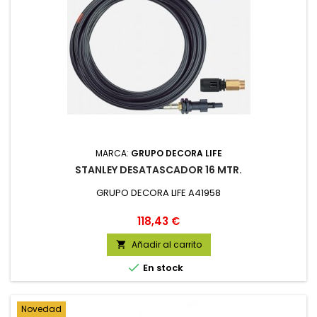
MARCA:
GRUPO DECORA LIFE
STANLEY DESATASCADOR 16 MTR.
GRUPO DECORA LIFE A41958
Precio
118,43 €
Añadir al carrito


En stock
Novedad