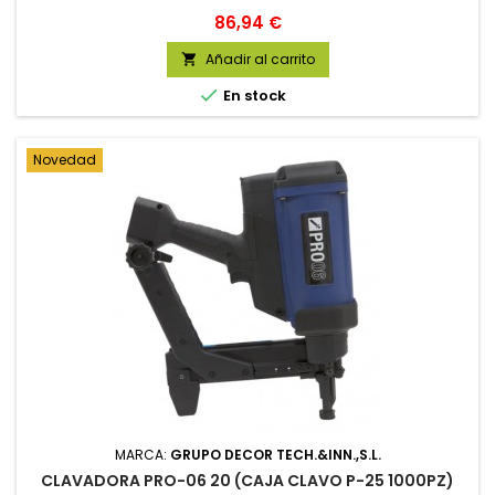
Precio
86,94 €
Añadir al carrito


En stock
Novedad
MARCA:
GRUPO DECOR TECH.&INN.,S.L.
CLAVADORA PRO-06 20 (CAJA CLAVO P-25 1000PZ)