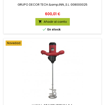
GRUPO DECOR TECH.&amp;INN.,S.L. 008000025
Precio
600,01 €
Añadir al carrito


En stock
Novedad