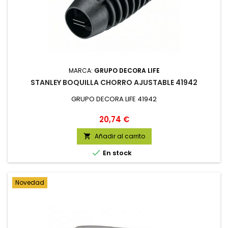
MARCA:
GRUPO DECORA LIFE
STANLEY BOQUILLA CHORRO AJUSTABLE 41942
GRUPO DECORA LIFE 41942
Precio
20,74 €
Añadir al carrito


En stock
Novedad