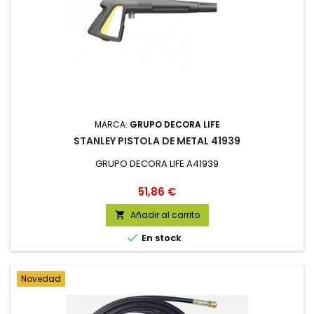
MARCA:
GRUPO DECORA LIFE
STANLEY PISTOLA DE METAL 41939
GRUPO DECORA LIFE A41939
Precio
51,86 €
Añadir al carrito


En stock
Novedad