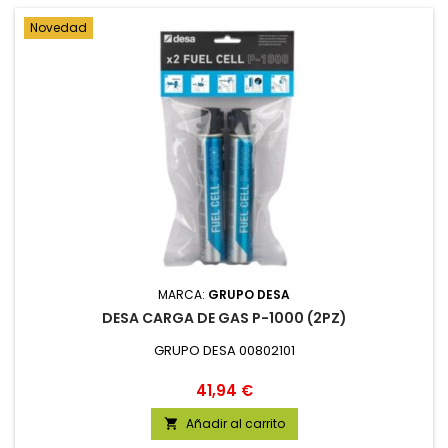
Novedad
MARCA:
GRUPO DESA
DESA CARGA DE GAS P-1000 (2PZ)
GRUPO DESA 00802101
Precio
41,94 €
Añadir al carrito
