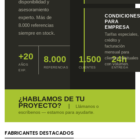
disponibilidad y
asesoramiento
CONDICIONE
experto. Más de
PARA
8.000 referencias
EMPRESA
siempre en stock.
Tarifas especiales,
crédito y
facturación
mensual para
+20
8.000
1.500
24h
clientes habituales
con volumen.
AÑOS
REFERENCIAS
CLIENTES
ENTREGA
EXP.
¿HABLAMOS DE TU
PROYECTO?
Llámanos o
escríbenos — estamos para ayudarte.
FABRICANTES DESTACADOS