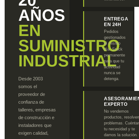
20
AÑOS
ENTREGA
EN
EN 24H
Pedidos
gestionados
SUMINISTRO
el mismo
día. Stock
INDUSTRIAL
permanente
para que tu
actividad
nunca se
Desde 2003
detenga.
somos el
proveedor de
ASESORAMIE
confianza de
EXPERTO
talleres, empresas
No vendemos
de construcción e
productos, resolv
problemas. Cuénta
instaladores que
tu necesidad y te
exigen calidad,
damos la solución.