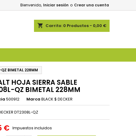
Bienvenido,
Iniciar sesión
o
Crear una cuenta
shopping_cart
Carrito:
0
Productos - 0,00 €
-QZ BIMETAL 228MM
LT HOJA SIERRA SABLE
08L-QZ BIMETAL 228MM
cia
500912
Marca
BLACK $ DECKER
 DECKER DT2308L-QZ
5 €
Impuestos incluidos