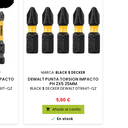
R
MARCA:
BLACK $ DECKER
MPACTO
DEWALT PUNTA TORSION IMPACTO
DEWALT
PH 2X5 25MM
91T-QZ
BLACK $ DECKER DEWALT DT994T-QZ
BLACK 
Precio
5,90 €
Añadir al carrito


En stock