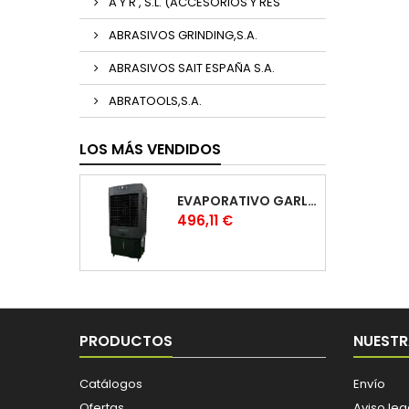
A Y R , S.L. (ACCESORIOS Y RES
ABRASIVOS GRINDING,S.A.
ABRASIVOS SAIT ESPAÑA S.A.
ABRATOOLS,S.A.
LOS MÁS VENDIDOS
EVAPORATIVO GARLAND COOL 1530
Precio
496,11 €
PRODUCTOS
NUESTR
Catálogos
Envío
Ofertas
Aviso leg