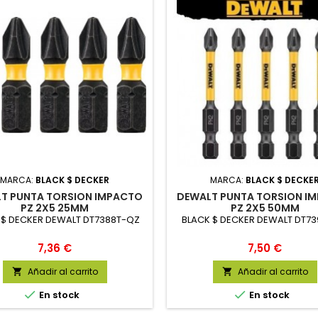
MARCA:
BLACK $ DECKER
MARCA:
BLACK $ DECKE
T PUNTA TORSION IMPACTO
DEWALT PUNTA TORSION I
PZ 2X5 25MM
PZ 2X5 50MM
 $ DECKER DEWALT DT7388T-QZ
BLACK $ DECKER DEWALT DT73
Precio
Precio
7,36 €
7,50 €
Añadir al carrito
Añadir al carrito




En stock
En stock