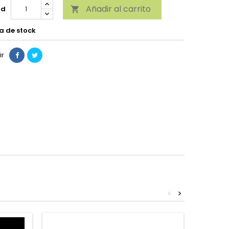
Añadir al carrito
ad

a de stock
ir
<
>