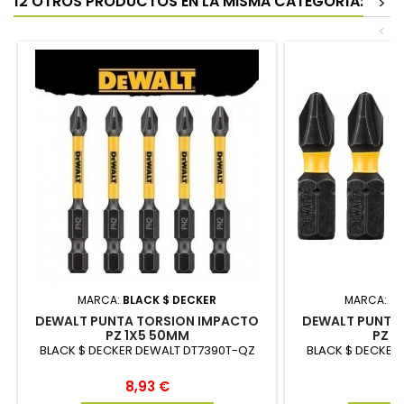
12 OTROS PRODUCTOS EN LA MISMA CATEGORÍA:
>
<
MARCA:
BLACK $ DECKER
MARCA:
BL
DEWALT PUNTA TORSION IMPACTO
DEWALT PUNTA
PZ 1X5 50MM
PZ 1
BLACK $ DECKER DEWALT DT7390T-QZ
BLACK $ DECKER
Precio
P
8,93 €
7