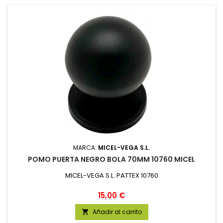
MARCA:
MICEL-VEGA S.L.
POMO PUERTA NEGRO BOLA 70MM 10760 MICEL
MICEL-VEGA S.L. PATTEX 10760
Precio
15,00 €
Añadir al carrito
