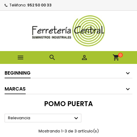
Teléfono:
952 50 00 33
0



shopping_cart
BEGINNING
MARCAS
POMO PUERTA

Relevancia
Mostrando 1-3 de 3 artículo(s)