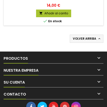
Precio
14,00 €
Añadir al carrito


En stock
VOLVER ARRIBA


PRODUCTOS

NUESTRA EMPRESA

SU CUENTA

CONTACTO