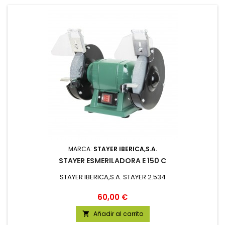
MARCA:
STAYER IBERICA,S.A.
STAYER ESMERILADORA E 150 C
STAYER IBERICA,S.A. STAYER 2.534
Precio
60,00 €
Añadir al carrito
