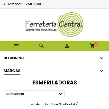
Teléfono:
952 50 00 33
0



shopping_cart
BEGINNING
MARCAS
ESMERILADORAS

Relevancia
Mostrando 1-3 de 3 artículo(s)