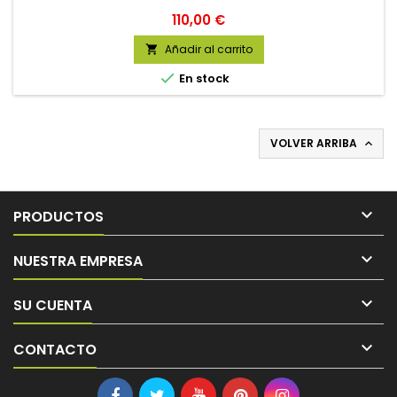
Precio
110,00 €
Añadir al carrito


En stock
VOLVER ARRIBA


PRODUCTOS

NUESTRA EMPRESA

SU CUENTA

CONTACTO