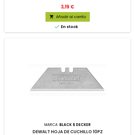
Precio
3,19 €
Añadir al carrito


En stock
MARCA:
BLACK $ DECKER
DEWALT HOJA DE CUCHILLO 10PZ