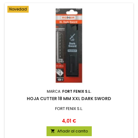
Novedad
MARCA:
FORT FENIX S.L.
HOJA CUTTER 18 MM XXL DARK SWORD
FORT FENIX S.L.
Precio
4,01 €
Añadir al carrito
