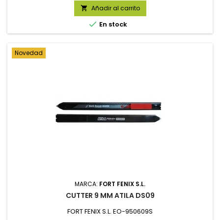
Añadir al carrito


En stock
Novedad
MARCA:
FORT FENIX S.L.
CUTTER 9 MM ATILA DS09
FORT FENIX S.L. EO-950609S