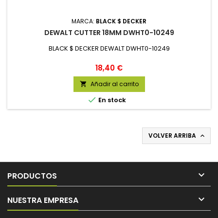
MARCA:
BLACK $ DECKER
DEWALT CUTTER 18MM DWHT0-10249
BLACK $ DECKER DEWALT DWHT0-10249
Precio
18,40 €
Añadir al carrito


En stock
VOLVER ARRIBA


PRODUCTOS

NUESTRA EMPRESA