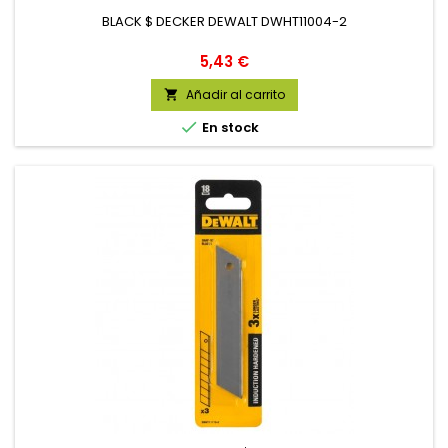
BLACK $ DECKER DEWALT DWHT11004-2
Precio
5,43 €
Añadir al carrito


En stock