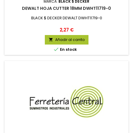
MARCA:
BLACK $ DECKER
DEWALT HOJA CUTTER 18MM DWHT11719-0
BLACK $ DECKER DEWALT DWHT11719-0
Precio
2,27 €
Añadir al carrito


En stock