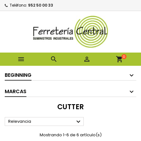
Teléfono:
952 50 00 33
0



shopping_cart
BEGINNING
MARCAS
CUTTER

Relevancia
Mostrando 1-6 de 6 artículo(s)