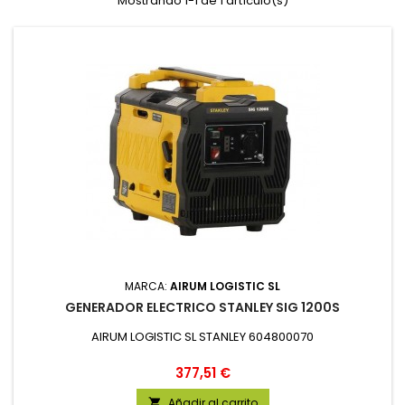
Mostrando 1-1 de 1 artículo(s)
MARCA:
AIRUM LOGISTIC SL
GENERADOR ELECTRICO STANLEY SIG 1200S
AIRUM LOGISTIC SL STANLEY 604800070
Precio
377,51 €
Añadir al carrito
