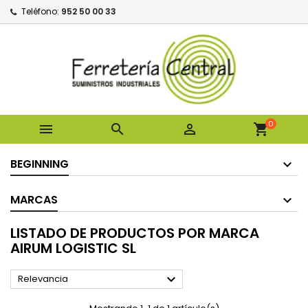
Teléfono:
952 50 00 33
0



shopping_cart
BEGINNING
MARCAS
LISTADO DE PRODUCTOS POR MARCA
AIRUM LOGISTIC SL

Relevancia