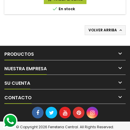

En stock
VOLVER ARRIBA


PRODUCTOS

NUESTRA EMPRESA

SU CUENTA

CONTACTO
© Copyright 2026 Ferreteria Central. All Rights Reserved.