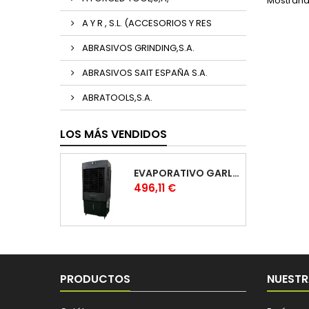
Mostrando
A Y R , S.L. (ACCESORIOS Y RES
ABRASIVOS GRINDING,S.A.
ABRASIVOS SAIT ESPAÑA S.A.
ABRATOOLS,S.A.
LOS MÁS VENDIDOS
EVAPORATIVO GARLAND COOL 1530
Precio
496,11 €
PRODUCTOS
NUESTR