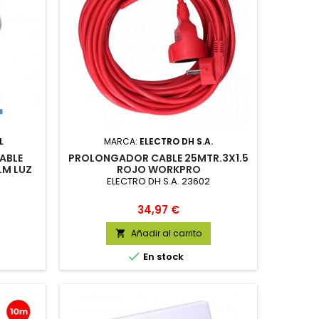
L
MARCA:
ELECTRO DH S.A.
ABLE
PROLONGADOR CABLE 25MTR.3X1.5
LM LUZ
ROJO WORKPRO
 CM
ELECTRO DH S.A. 23602
Precio
34,97 €
Añadir al carrito


En stock