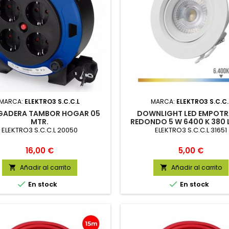
MARCA:
ELEKTRO3 S.C.C.L
MARCA:
ELEKTRO3 S.C.C.
GADERA TAMBOR HOGAR 05
DOWNLIGHT LED EMPOTR
MTR.
REDONDO 5 W 6400 K 380 
FRÍA COLOR BLANCO Ø9
ELEKTRO3 S.C.C.L 20050
ELEKTRO3 S.C.C.L 31651
Precio
Precio
16,00 €
5,00 €
Añadir al carrito
Añadir al carrito




En stock
En stock