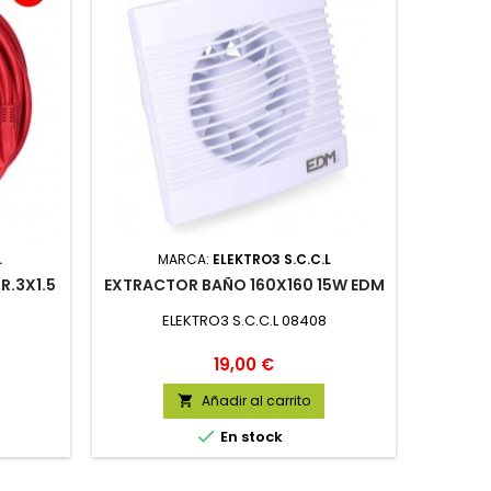
.
MARCA:
ELEKTRO3 S.C.C.L
.3X1.5
EXTRACTOR BAÑO 160X160 15W EDM
ELEKTRO3 S.C.C.L 08408
Precio
19,00 €
Añadir al carrito


En stock