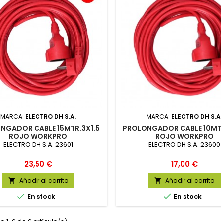
MARCA:
ELECTRO DH S.A.
MARCA:
ELECTRO DH S.A
NGADOR CABLE 15MTR.3X1.5
PROLONGADOR CABLE 10MTR
ROJO WORKPRO
ROJO WORKPRO
ELECTRO DH S.A. 23601
ELECTRO DH S.A. 23600
Precio
Precio
23,50 €
17,00 €
Añadir al carrito
Añadir al carrito




En stock
En stock