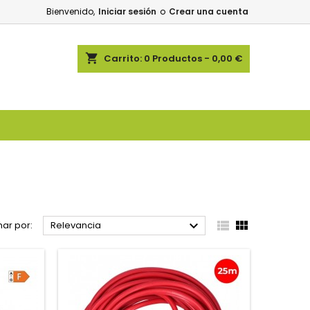
Bienvenido,
Iniciar sesión
o
Crear una cuenta
shopping_cart
Carrito:
0
Productos - 0,00 €



ar por:
Relevancia