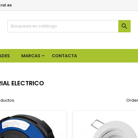
ral.es

ADES
MARCAS
CONTACTA
IAL ELECTRICO
oductos.
Orden