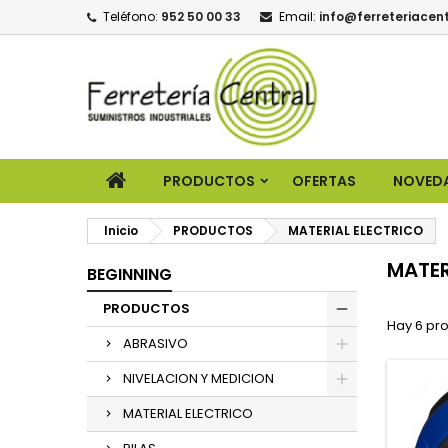
Teléfono:
952 50 00 33
Email:
info@ferreteriacent
PRODUCTOS
OFERTAS
NOVED
Inicio
PRODUCTOS
MATERIAL ELECTRICO
MATER
BEGINNING
PRODUCTOS
Hay 6 pr
ABRASIVO
NIVELACION Y MEDICION
MATERIAL ELECTRICO