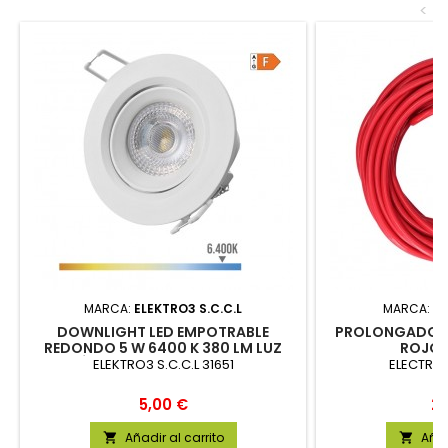
<
MARCA:
ELEKTRO3 S.C.C.L
MARCA:
EL
DOWNLIGHT LED EMPOTRABLE
PROLONGADOR C
REDONDO 5 W 6400 K 380 LM LUZ
ROJO
FRÍA COLOR BLANCO Ø9 CM
ELEKTRO3 S.C.C.L 31651
ELECTRO 
Precio
Pr
5,00 €
23
Añadir al carrito
Añad

