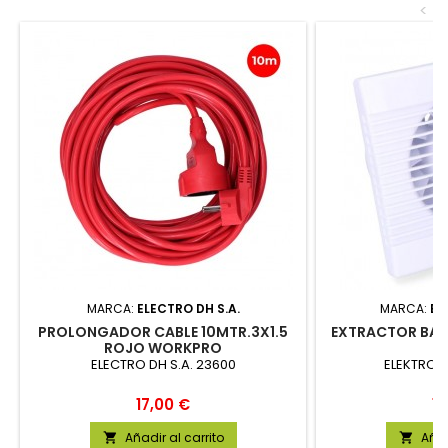
<
MARCA:
ELECTRO DH S.A.
MARCA:
EL
PROLONGADOR CABLE 10MTR.3X1.5
EXTRACTOR BAÑ
ROJO WORKPRO
ELECTRO DH S.A. 23600
ELEKTRO3 
Precio
Pr
17,00 €
19
Añadir al carrito
Añad

