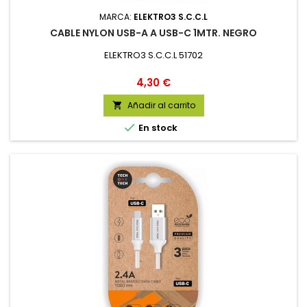
MARCA:
ELEKTRO3 S.C.C.L
CABLE NYLON USB-A A USB-C 1MTR. NEGRO
ELEKTRO3 S.C.C.L 51702
Precio
4,30 €
Añadir al carrito


En stock