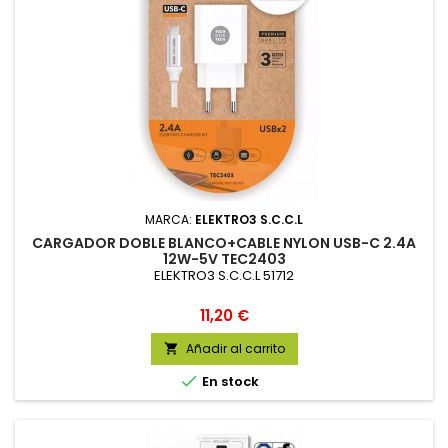
MARCA:
ELEKTRO3 S.C.C.L
CARGADOR DOBLE BLANCO+CABLE NYLON USB-C 2.4A
12W-5V TEC2403
ELEKTRO3 S.C.C.L 51712
Precio
11,20 €
Añadir al carrito


En stock