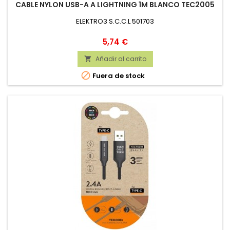
CABLE NYLON USB-A A LIGHTNING 1M BLANCO TEC2005
ELEKTRO3 S.C.C.L 501703
Precio
5,74 €
Añadir al carrito


Fuera de stock