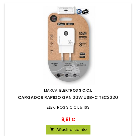
MARCA:
ELEKTRO3 S.C.C.L
CARGADOR RAPIDO GAN 20W USB-C TEC2220
ELEKTRO3 S.C.C.L 51163
Precio
8,91 €
Añadir al carrito
