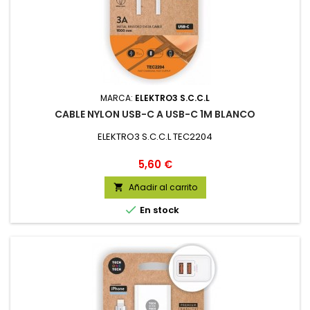
MARCA:
ELEKTRO3 S.C.C.L
CABLE NYLON USB-C A USB-C 1M BLANCO
ELEKTRO3 S.C.C.L TEC2204
Precio
5,60 €
Añadir al carrito


En stock