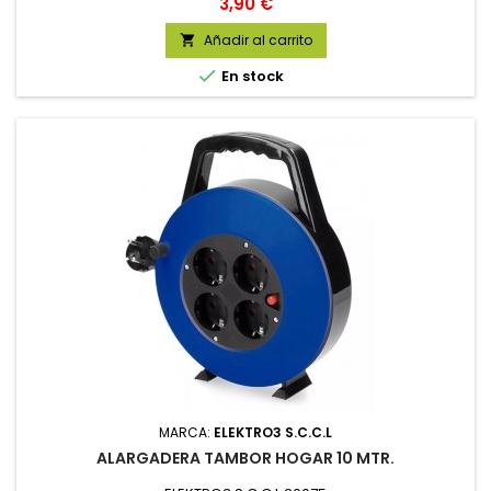
Precio
3,90 €
Añadir al carrito


En stock
MARCA:
ELEKTRO3 S.C.C.L
ALARGADERA TAMBOR HOGAR 10 MTR.