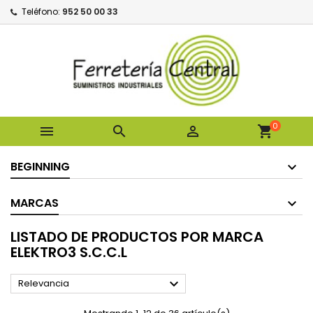
Teléfono:
952 50 00 33
0



shopping_cart
BEGINNING
MARCAS
LISTADO DE PRODUCTOS POR MARCA
ELEKTRO3 S.C.C.L

Relevancia