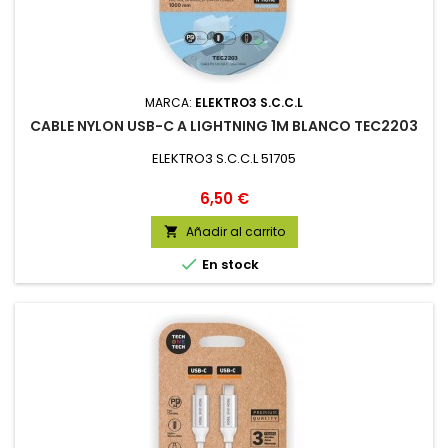
MARCA:
ELEKTRO3 S.C.C.L
CABLE NYLON USB-C A LIGHTNING 1M BLANCO TEC2203
ELEKTRO3 S.C.C.L 51705
Precio
6,50 €
Añadir al carrito


En stock