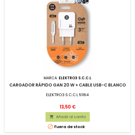
MARCA:
ELEKTRO3 S.C.C.L
CARGADOR RÁPIDO GAN 20 W + CABLE USB-C BLANCO
ELEKTRO3 S.C.C.L 51164
Precio
13,50 €
Añadir al carrito


Fuera de stock