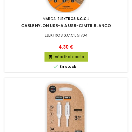
MARCA:
ELEKTRO3 S.C.C.L
CABLE NYLON USB-A A USB-C1MTR.BLANCO
ELEKTRO3 S.C.C.L 51704
Precio
4,30 €
Añadir al carrito


En stock