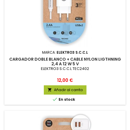
MARCA:
ELEKTRO3 S.C.C.L
CARGADOR DOBLE BLANCO + CABLE NYLON LIGTHNING
2,4 A 12 W 5 V
ELEKTRO3 S.C.C.L TEC2402
Precio
12,00 €
Añadir al carrito


En stock