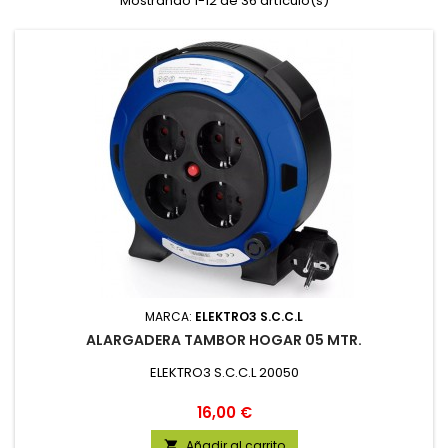
Mostrando 1-12 de 36 artículo(s)
MARCA:
ELEKTRO3 S.C.C.L
ALARGADERA TAMBOR HOGAR 05 MTR.
ELEKTRO3 S.C.C.L 20050
Precio
16,00 €
Añadir al carrito
