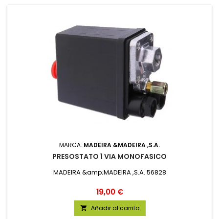
MARCA:
MADEIRA &MADEIRA ,S.A.
PRESOSTATO 1 VIA MONOFASICO
MADEIRA &amp;MADEIRA ,S.A. 56828
Precio
19,00 €
Añadir al carrito
