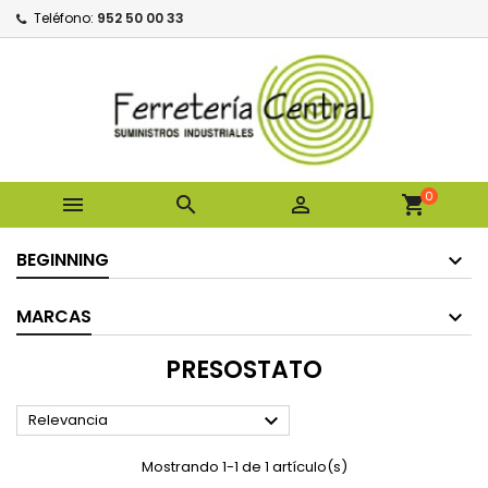
Teléfono:
952 50 00 33
0



shopping_cart
BEGINNING
MARCAS
PRESOSTATO

Relevancia
Mostrando 1-1 de 1 artículo(s)