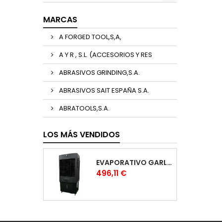
MARCAS
A FORGED TOOL,S,A,
A Y R , S.L. (ACCESORIOS Y RES
ABRASIVOS GRINDING,S.A.
ABRASIVOS SAIT ESPAÑA S.A.
ABRATOOLS,S.A.
LOS MÁS VENDIDOS
EVAPORATIVO GARLAND COOL 1530
Precio
496,11 €