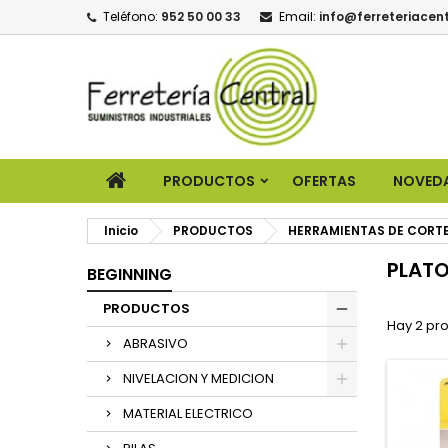
Teléfono:
952 50 00 33
Email:
info@ferreteriacent
PRODUCTOS
OFERTAS
NOVED
Inicio
PRODUCTOS
HERRAMIENTAS DE CORT
PLATO
BEGINNING
PRODUCTOS
Hay 2 pr
ABRASIVO
NIVELACION Y MEDICION
MATERIAL ELECTRICO