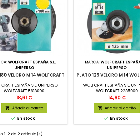
RCA:
WOLFCRAFT ESPAÑA S.L.
MARCA:
WOLFCRAFT ESPAÑA 
UNIPERSO
UNIPERSO
180 VELCRO M 14 WOLFCRAFT
PLATO 125 VELCRO M 14 WO
CRAFT ESPAÑA S.L. UNIPERSO
WOLFCRAFT ESPAÑA S.L. UNI
WOLFCRAFT 5618000
WOLFCRAFT 2285000
Precio
Precio
18,61 €
14,60 €
Añadir al carrito
Añadir al carrito




En stock
En stock
 1-2 de 2 artículo(s)