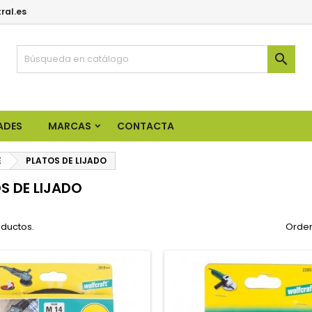
ral.es

ADES
MARCAS
CONTACTA
E
PLATOS DE LIJADO
S DE LIJADO
oductos.
Orden