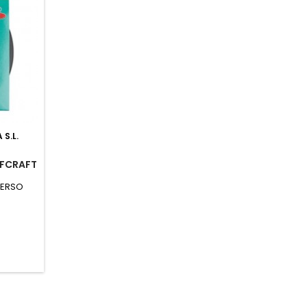
S.L.
LFCRAFT
PERSO