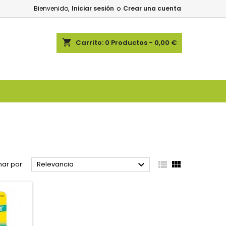
Bienvenido,
Iniciar sesión
o
Crear una cuenta
shopping_cart
Carrito:
0
Productos - 0,00 €



ar por:
Relevancia