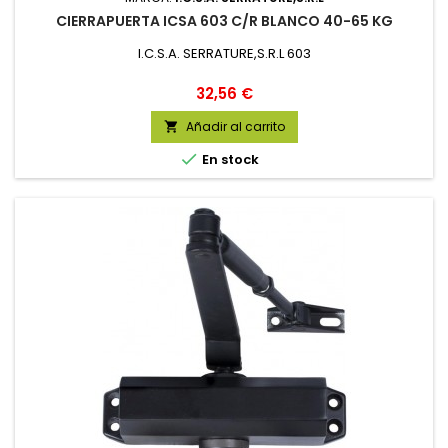
CIERRAPUERTA ICSA 603 C/R BLANCO 40-65 KG
I.C.S.A. SERRATURE,S.R.L 603
Precio
32,56 €
Añadir al carrito


En stock