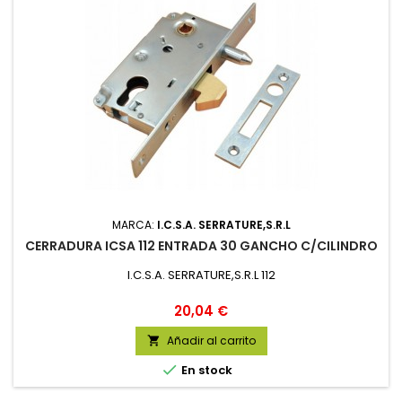
MARCA:
I.C.S.A. SERRATURE,S.R.L
CERRADURA ICSA 112 ENTRADA 30 GANCHO C/CILINDRO
I.C.S.A. SERRATURE,S.R.L 112
Precio
20,04 €
Añadir al carrito


En stock