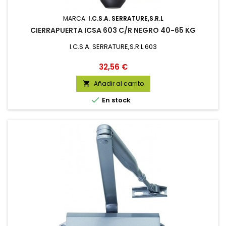
MARCA:
I.C.S.A. SERRATURE,S.R.L
CIERRAPUERTA ICSA 603 C/R NEGRO 40-65 KG
I.C.S.A. SERRATURE,S.R.L 603
Precio
32,56 €
Añadir al carrito


En stock