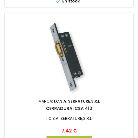

En stock
MARCA:
I.C.S.A. SERRATURE,S.R.L
CERRADURA ICSA 413
I.C.S.A. SERRATURE,S.R.L
Precio
7,42 €