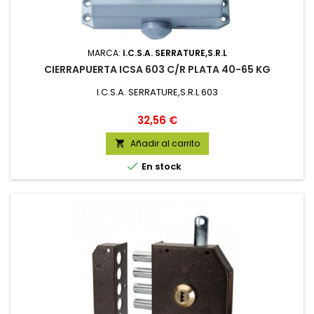
MARCA:
I.C.S.A. SERRATURE,S.R.L
CIERRAPUERTA ICSA 603 C/R PLATA 40-65 KG
I.C.S.A. SERRATURE,S.R.L 603
Precio
32,56 €
Añadir al carrito


En stock