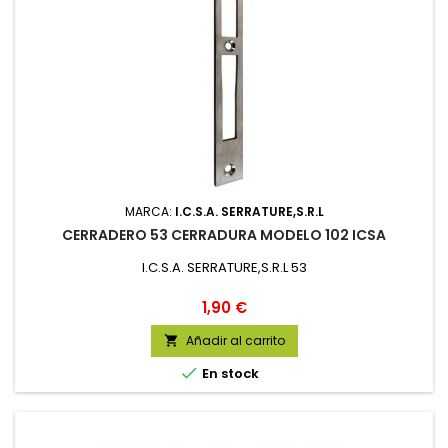
MARCA:
I.C.S.A. SERRATURE,S.R.L
CERRADERO 53 CERRADURA MODELO 102 ICSA
I.C.S.A. SERRATURE,S.R.L 53
Precio
1,90 €
Añadir al carrito


En stock