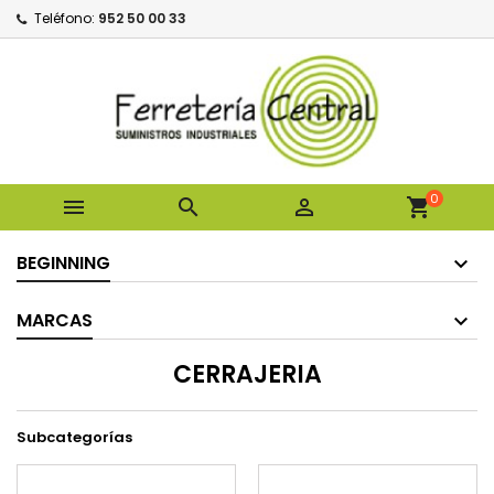
Teléfono:
952 50 00 33
0



shopping_cart
BEGINNING
MARCAS
CERRAJERIA
Subcategorías