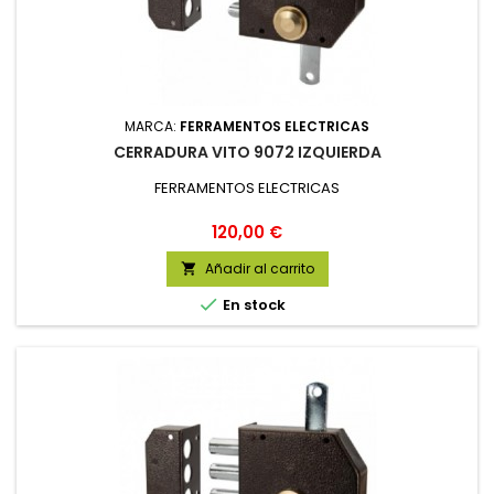
MARCA:
FERRAMENTOS ELECTRICAS
CERRADURA VITO 9072 IZQUIERDA
FERRAMENTOS ELECTRICAS
Precio
120,00 €
Añadir al carrito


En stock