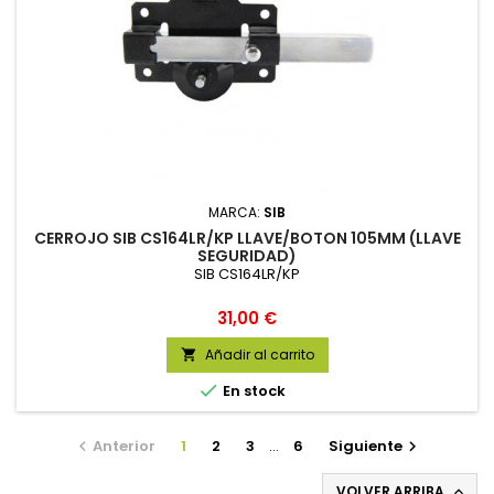
MARCA:
SIB
CERROJO SIB CS164LR/KP LLAVE/BOTON 105MM (LLAVE
SEGURIDAD)
SIB CS164LR/KP
Precio
31,00 €
Añadir al carrito


En stock
Anterior
1
2
3
…
6
Siguiente


VOLVER ARRIBA
