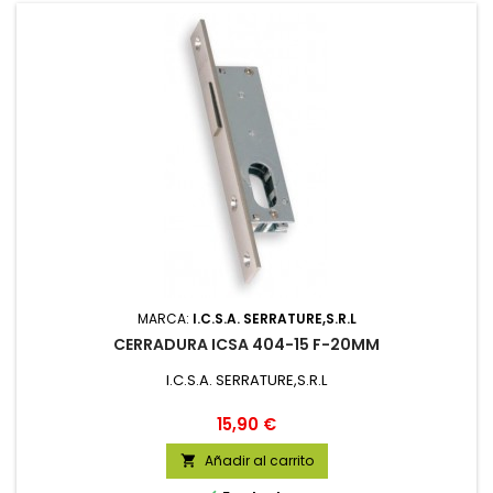
MARCA:
I.C.S.A. SERRATURE,S.R.L
CERRADURA ICSA 404-15 F-20MM
I.C.S.A. SERRATURE,S.R.L
Precio
15,90 €
Añadir al carrito
