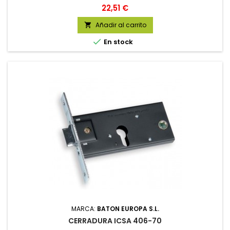
Precio
22,51 €
Añadir al carrito


En stock
MARCA:
BATON EUROPA S.L.
CERRADURA ICSA 406-70