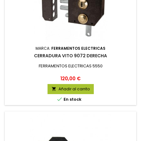
MARCA:
FERRAMENTOS ELECTRICAS
CERRADURA VITO 9072 DERECHA
FERRAMENTOS ELECTRICAS 5550
Precio
120,00 €
Añadir al carrito


En stock