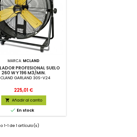
MARCA:
MCLAND
ILADOR PROFESIONAL SUELO
260 W Y 196 M3/MIN.
CLAND GARLAND 30S-V24
Precio
225,01 €
Añadir al carrito


En stock
 1-1 de 1 artículo(s)