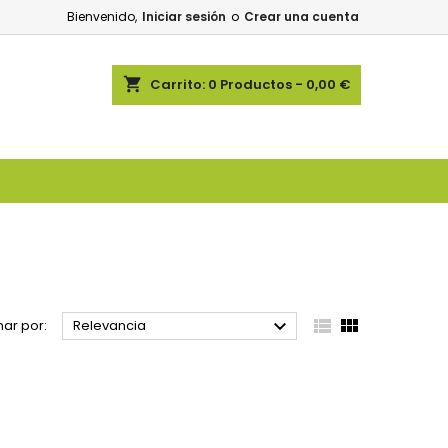
Bienvenido,
Iniciar sesión
o
Crear una cuenta
shopping_cart
Carrito:
0
Productos - 0,00 €



ar por:
Relevancia