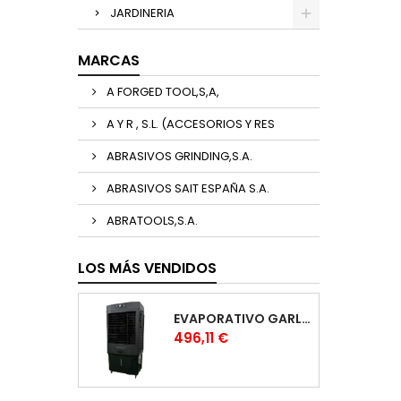
JARDINERIA
MARCAS
A FORGED TOOL,S,A,
A Y R , S.L. (ACCESORIOS Y RES
ABRASIVOS GRINDING,S.A.
ABRASIVOS SAIT ESPAÑA S.A.
ABRATOOLS,S.A.
LOS MÁS VENDIDOS
EVAPORATIVO GARLAND COOL 1530
Precio
496,11 €