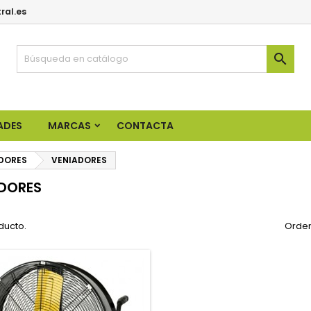
ral.es

ADES
MARCAS
CONTACTA
DORES
VENIADORES
DORES
ducto.
Orden