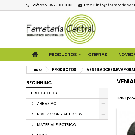
Teléfono:
952 50 00 33
Email:
info@ferreteriacent
PRODUCTOS
OFERTAS
NOVED
Inicio
PRODUCTOS
VENTILADORES,EVAPORA
VENIA
BEGINNING
PRODUCTOS
Hay 1 pro
ABRASIVO
NIVELACION Y MEDICION
MATERIAL ELECTRICO