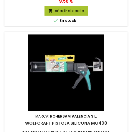
Precio
9,58 €
Añadir al carrito


En stock
MARCA:
ROHERSAM VALENCIA S.L.
WOLFCRAFT PISTOLA SILICONA MG400