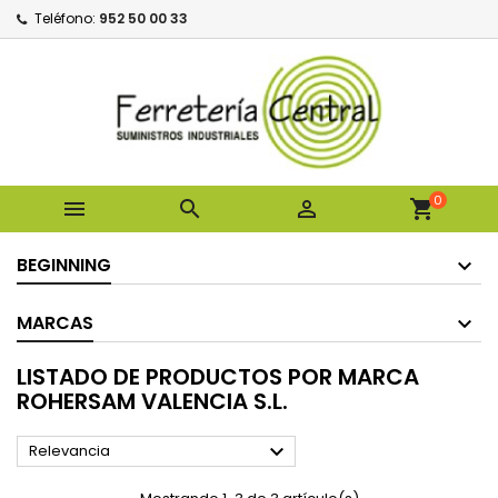
Teléfono:
952 50 00 33
0



shopping_cart
BEGINNING
MARCAS
LISTADO DE PRODUCTOS POR MARCA
ROHERSAM VALENCIA S.L.

Relevancia