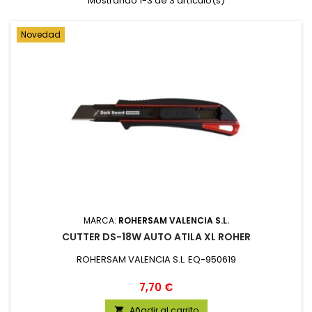
Mostrando 1-3 de 3 artículo(s)
Novedad
MARCA:
ROHERSAM VALENCIA S.L.
CUTTER DS-18W AUTO ATILA XL ROHER
ROHERSAM VALENCIA S.L. EQ-950619
Precio
7,70 €
Añadir al carrito
