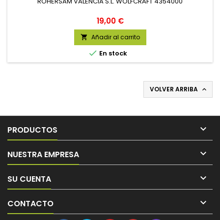
ROHERSAM VALENCIA S.L. WOLFCRAFT 4354000
Precio
19,00 €
Añadir al carrito


En stock
VOLVER ARRIBA


PRODUCTOS

NUESTRA EMPRESA

SU CUENTA

CONTACTO