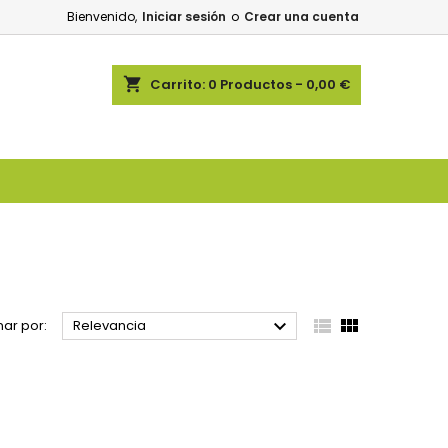
Bienvenido,
Iniciar sesión
o
Crear una cuenta
shopping_cart
Carrito:
0
Productos - 0,00 €



ar por:
Relevancia