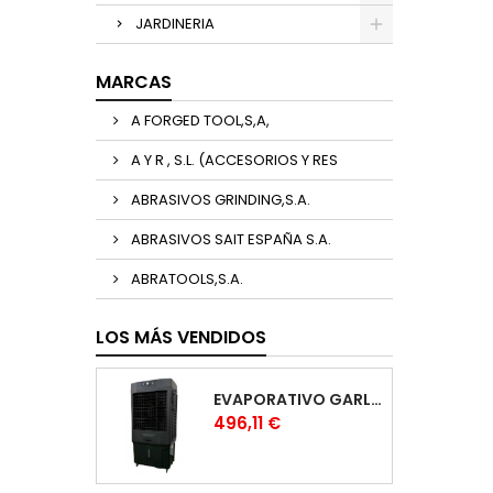
JARDINERIA
MARCAS
A FORGED TOOL,S,A,
A Y R , S.L. (ACCESORIOS Y RES
ABRASIVOS GRINDING,S.A.
ABRASIVOS SAIT ESPAÑA S.A.
ABRATOOLS,S.A.
LOS MÁS VENDIDOS
EVAPORATIVO GARLAND COOL 1530
Precio
496,11 €