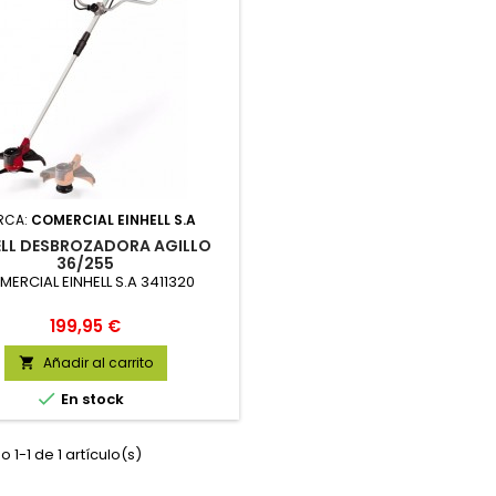
RCA:
COMERCIAL EINHELL S.A
ELL DESBROZADORA AGILLO
36/255
ERCIAL EINHELL S.A 3411320
Precio
199,95 €
Añadir al carrito


En stock
 1-1 de 1 artículo(s)