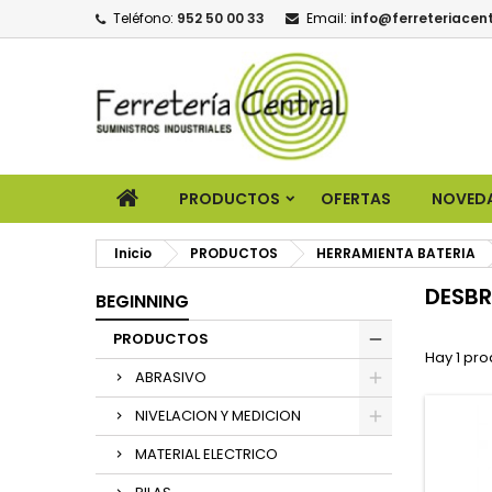
Teléfono:
952 50 00 33
Email:
info@ferreteriacent
PRODUCTOS
OFERTAS
NOVED
Inicio
PRODUCTOS
HERRAMIENTA BATERIA
DESB
BEGINNING
PRODUCTOS
Hay 1 pro
ABRASIVO
NIVELACION Y MEDICION
MATERIAL ELECTRICO