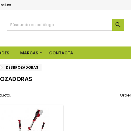
ral.es

ADES
MARCAS
CONTACTA
DESBROZADORAS
ROZADORAS
ducto.
Orden