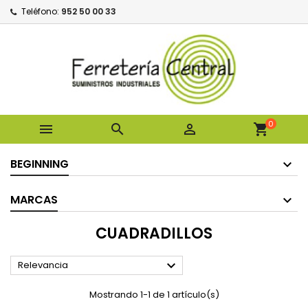
Teléfono:
952 50 00 33
0



shopping_cart
BEGINNING
MARCAS
CUADRADILLOS

Relevancia
Mostrando 1-1 de 1 artículo(s)