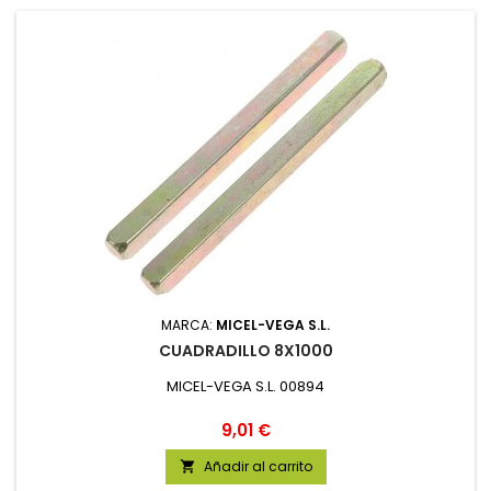
MARCA:
MICEL-VEGA S.L.
CUADRADILLO 8X1000
MICEL-VEGA S.L. 00894
Precio
9,01 €
Añadir al carrito
