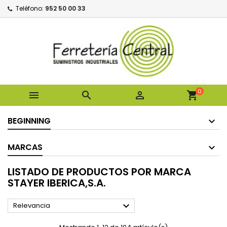
Teléfono:
952 50 00 33
0



shopping_cart
BEGINNING
MARCAS
LISTADO DE PRODUCTOS POR MARCA
STAYER IBERICA,S.A.

Relevancia