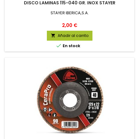
DISCO LAMINAS 115-040 GR. INOX STAYER
STAYER IBERICA,S.A.
Precio
2,00 €
Añadir al carrito


En stock