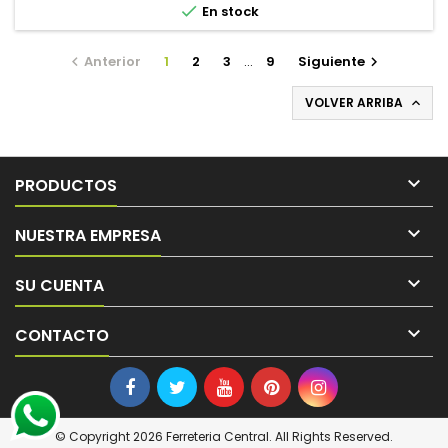

En stock
Anterior
1
2
3
…
9
Siguiente


VOLVER ARRIBA


PRODUCTOS

NUESTRA EMPRESA

SU CUENTA

CONTACTO
© Copyright 2026 Ferreteria Central. All Rights Reserved.