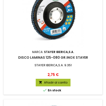
MARCA:
STAYER IBERICA,S.A.
DISCO LAMINAS 125-080 GR.INOX STAYER
STAYER IBERICA,S.A. 9.351
Precio
2,75 €
Añadir al carrito


En stock