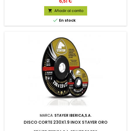
Precio
6,51 €
Añadir al carrito


En stock
MARCA:
STAYER IBERICA,S.A.
DISCO CORTE 230X1.9 INOX STAYER ORO