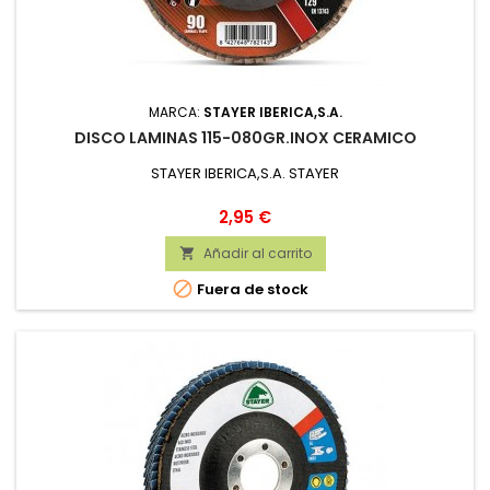
MARCA:
STAYER IBERICA,S.A.
DISCO LAMINAS 115-080GR.INOX CERAMICO
STAYER IBERICA,S.A. STAYER
Precio
2,95 €
Añadir al carrito


Fuera de stock