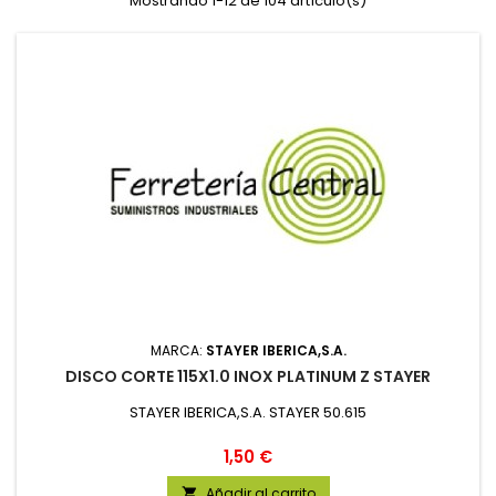
Mostrando 1-12 de 104 artículo(s)
MARCA:
STAYER IBERICA,S.A.
DISCO CORTE 115X1.0 INOX PLATINUM Z STAYER
STAYER IBERICA,S.A. STAYER 50.615
Precio
1,50 €
Añadir al carrito
