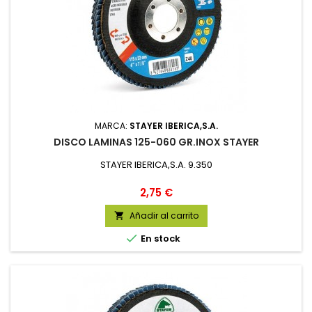
MARCA:
STAYER IBERICA,S.A.
DISCO LAMINAS 125-060 GR.INOX STAYER
STAYER IBERICA,S.A. 9.350
Precio
2,75 €
Añadir al carrito


En stock