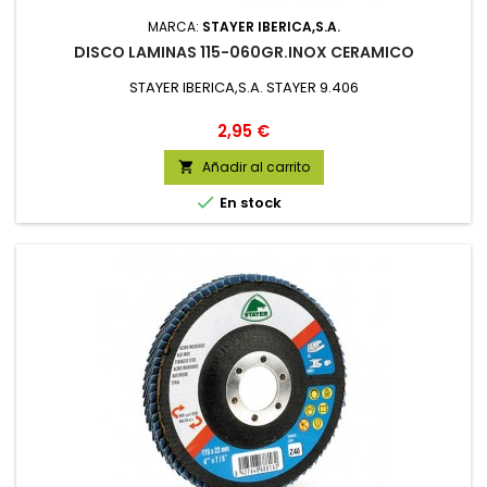
MARCA:
STAYER IBERICA,S.A.
DISCO LAMINAS 115-060GR.INOX CERAMICO
STAYER IBERICA,S.A. STAYER 9.406
Precio
2,95 €
Añadir al carrito


En stock