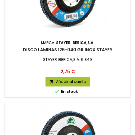
MARCA:
STAYER IBERICA,S.A.
DISCO LAMINAS 125-040 GR.INOX STAYER
STAYER IBERICA,S.A. 9.349
Precio
2,75 €
Añadir al carrito


En stock