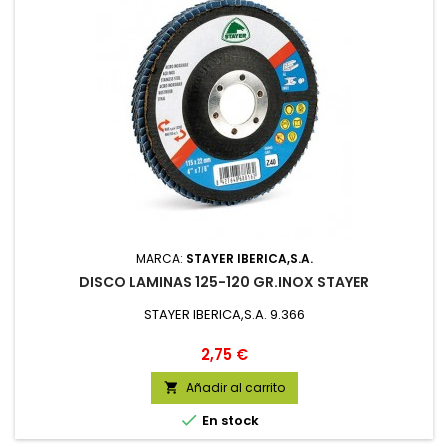
MARCA:
STAYER IBERICA,S.A.
DISCO LAMINAS 125-120 GR.INOX STAYER
STAYER IBERICA,S.A. 9.366
Precio
2,75 €
Añadir al carrito


En stock