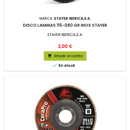
MARCA:
STAYER IBERICA,S.A.
DISCO LAMINAS 115-080 GR INOX STAYER
STAYER IBERICA,S.A.
Precio
2,00 €
Añadir al carrito


En stock