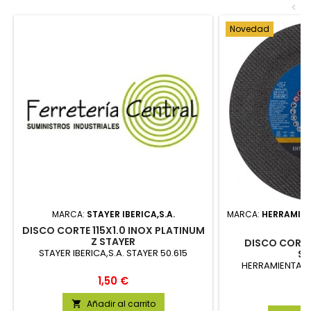
<
Novedad
MARCA:
STAYER IBERICA,S.A.
MARCA:
HERRAMIEN
DISCO CORTE 115X1.0 INOX PLATINUM
Z STAYER
DISCO CORTE 
STAYER IBERICA,S.A. STAYER 50.615
ST
HERRAMIENTAS 
Precio
1,50 €
P
4
Añadir al carrito
