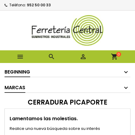
Teléfono:
952 50 00 33
0



shopping_cart
BEGINNING
MARCAS
CERRADURA PICAPORTE
Lamentamos las molestias.
Realice una nueva búsqueda sobre su interés