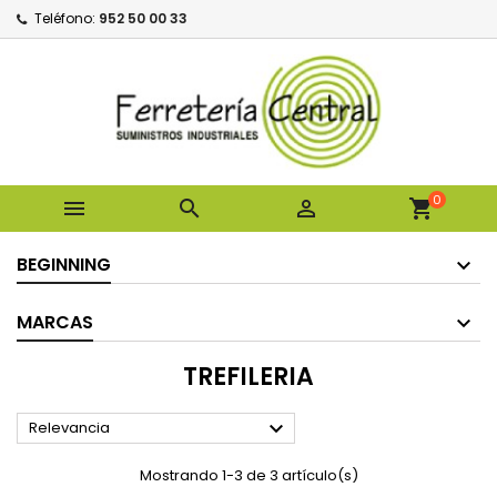
Teléfono:
952 50 00 33
0



shopping_cart
BEGINNING
MARCAS
TREFILERIA

Relevancia
Mostrando 1-3 de 3 artículo(s)