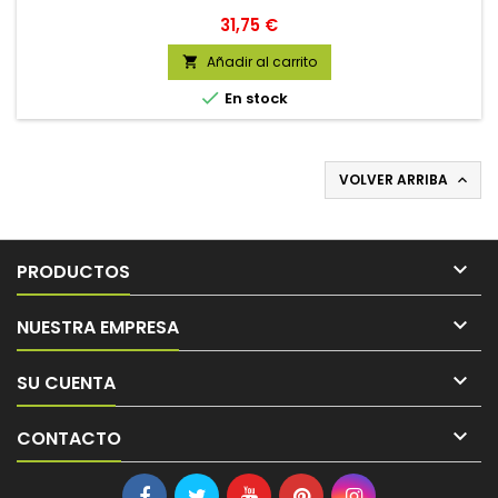
Precio
31,75 €
Añadir al carrito


En stock
VOLVER ARRIBA


PRODUCTOS

NUESTRA EMPRESA

SU CUENTA

CONTACTO