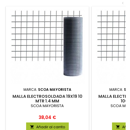
<
MARCA:
SCOA MAYORISTA
MARCA:
SC
MALLA ELECTROSOLDADA 19X19 10
MALLA ELECTR
MTR 1.4 MM
100-
SCOA MAYORISTA
SCOA MAY
Precio
Pr
38,04 €
31
Añadir al carrito
Añad

