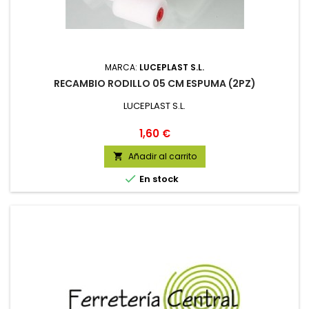
MARCA:
LUCEPLAST S.L.
RECAMBIO RODILLO 05 CM ESPUMA (2PZ)
LUCEPLAST S.L.
Precio
1,60 €
Añadir al carrito


En stock