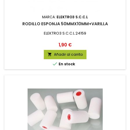
MARCA:
ELEKTRO3 S.C.C.L
RODILLO ESPONJA 50MMX10MM+VARILLA
ELEKTRO3 S.C.C.L 24159
Precio
1,90 €
Añadir al carrito


En stock