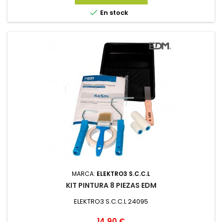

En stock
MARCA:
ELEKTRO3 S.C.C.L
KIT PINTURA 8 PIEZAS EDM
ELEKTRO3 S.C.C.L 24095
Precio
14,90 €