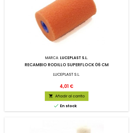
MARCA:
LUCEPLAST S.L.
RECAMBIO RODILLO SUPERFLOCK 06 CM
LUCEPLAST S.L.
Precio
4,01 €
Añadir al carrito


En stock