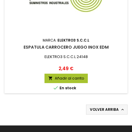
MARCA:
ELEKTRO3 S.C.C.L
ESPATULA CARROCERO JUEGO INOX EDM
ELEKTRO3 S.C.C.L 24148
Precio
2,49 €
Añadir al carrito


En stock
VOLVER ARRIBA
