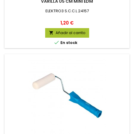
VARILLA 05 CM MINI EDM
ELEKTRO3 S.C.C.L 24157
Precio
1,20 €
Añadir al carrito


En stock