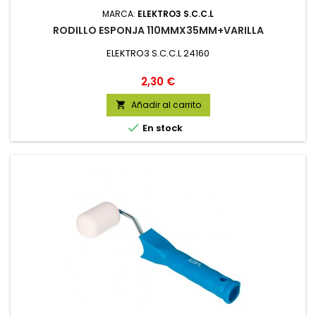
MARCA:
ELEKTRO3 S.C.C.L
RODILLO ESPONJA 110MMX35MM+VARILLA
ELEKTRO3 S.C.C.L 24160
Precio
2,30 €
Añadir al carrito


En stock