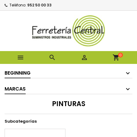
Teléfono:
952 50 00 33
0



shopping_cart
BEGINNING
MARCAS
PINTURAS
Subcategorías