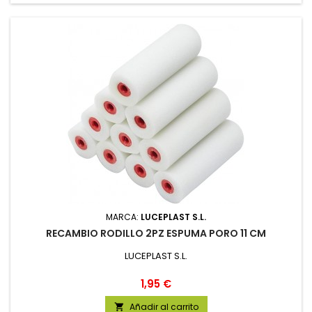
MARCA:
LUCEPLAST S.L.
RECAMBIO RODILLO 2PZ ESPUMA PORO 11 CM
LUCEPLAST S.L.
Precio
1,95 €
Añadir al carrito
