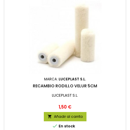
MARCA:
LUCEPLAST S.L.
RECAMBIO RODILLO VELUR 5CM
LUCEPLAST S.L.
Precio
1,50 €
Añadir al carrito


En stock