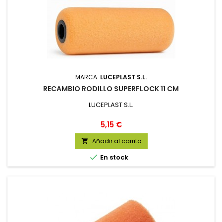
MARCA:
LUCEPLAST S.L.
RECAMBIO RODILLO SUPERFLOCK 11 CM
LUCEPLAST S.L.
Precio
5,15 €
Añadir al carrito


En stock