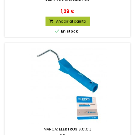
Precio
1,29 €
Añadir al carrito


En stock
MARCA:
ELEKTRO3 S.C.C.L