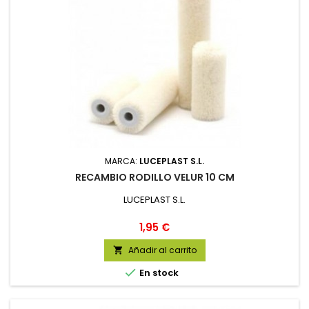
MARCA:
LUCEPLAST S.L.
RECAMBIO RODILLO VELUR 10 CM
LUCEPLAST S.L.
Precio
1,95 €
Añadir al carrito


En stock