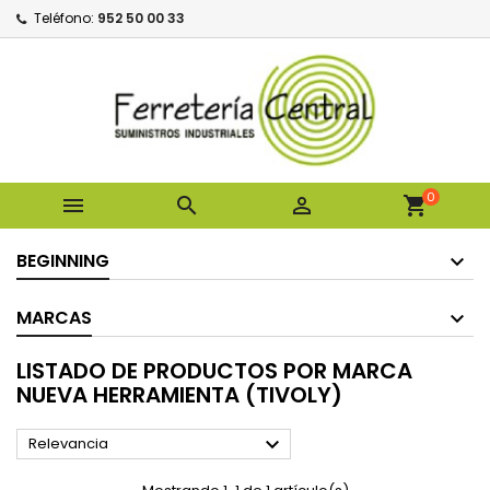
Teléfono:
952 50 00 33
0



shopping_cart
BEGINNING
MARCAS
LISTADO DE PRODUCTOS POR MARCA
NUEVA HERRAMIENTA (TIVOLY)

Relevancia