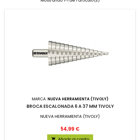
Mostrando 1-1 de 1 artículo(s)
MARCA:
NUEVA HERRAMIENTA (TIVOLY)
BROCA ESCALONADA 6 A 37 MM TIVOLY
NUEVA HERRAMIENTA (TIVOLY)
Precio
54,99 €
Añadir al carrito
