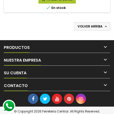

En stock
VOLVER ARRIBA


PRODUCTOS

NUESTRA EMPRESA

SU CUENTA

CONTACTO
© Copyright 2026 Ferreteria Central. All Rights Reserved.