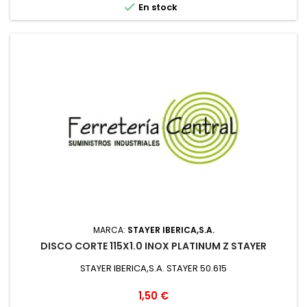

En stock
MARCA:
STAYER IBERICA,S.A.
DISCO CORTE 115X1.0 INOX PLATINUM Z STAYER
STAYER IBERICA,S.A. STAYER 50.615
Precio
1,50 €