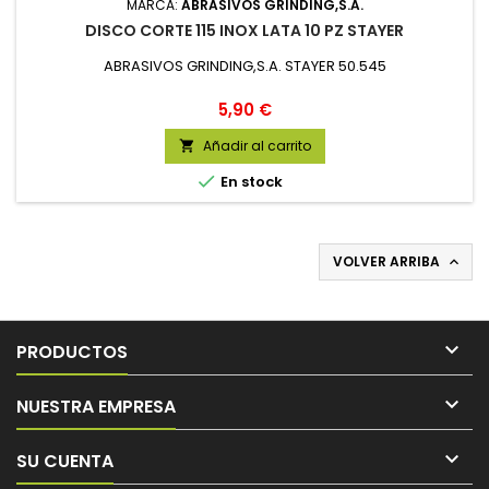
MARCA:
ABRASIVOS GRINDING,S.A.
DISCO CORTE 115 INOX LATA 10 PZ STAYER
ABRASIVOS GRINDING,S.A. STAYER 50.545
Precio
5,90 €
Añadir al carrito


En stock
VOLVER ARRIBA


PRODUCTOS

NUESTRA EMPRESA

SU CUENTA