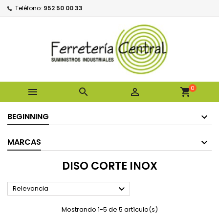
Teléfono:
952 50 00 33
0



shopping_cart
BEGINNING
MARCAS
DISO CORTE INOX

Relevancia
Mostrando 1-5 de 5 artículo(s)