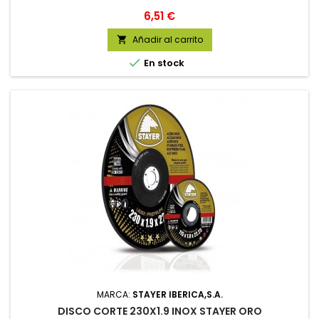
Precio
6,51 €
Añadir al carrito


En stock
MARCA:
STAYER IBERICA,S.A.
DISCO CORTE 230X1.9 INOX STAYER ORO