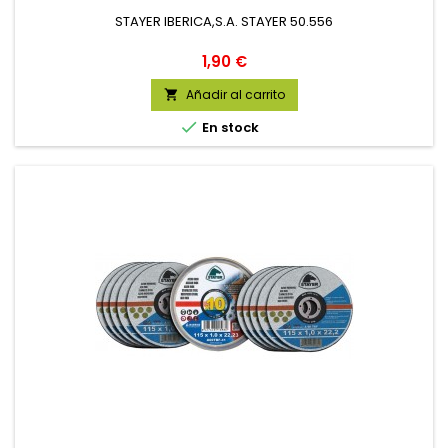
STAYER IBERICA,S.A. STAYER 50.556
Precio
1,90 €
Añadir al carrito


En stock