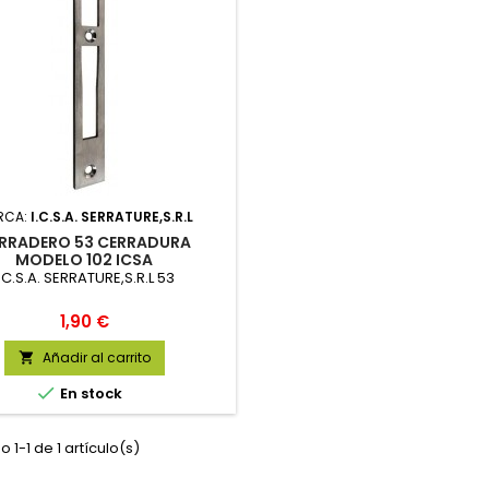
RCA:
I.C.S.A. SERRATURE,S.R.L
RRADERO 53 CERRADURA
MODELO 102 ICSA
I.C.S.A. SERRATURE,S.R.L 53
Precio
1,90 €
Añadir al carrito


En stock
 1-1 de 1 artículo(s)