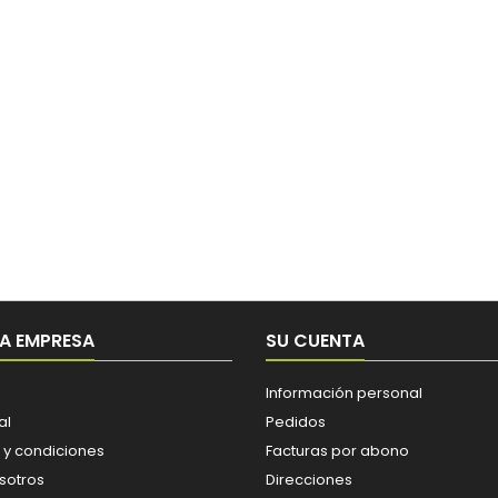
A EMPRESA
SU CUENTA
Información personal
al
Pedidos
 y condiciones
Facturas por abono
sotros
Direcciones