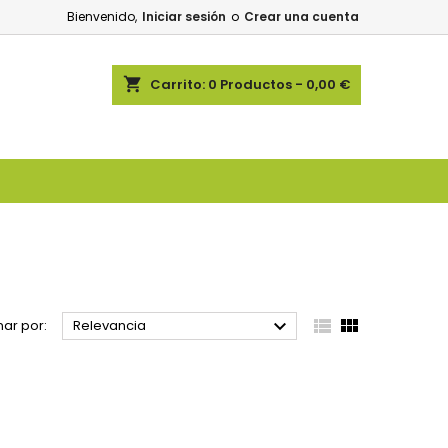
Bienvenido,
Iniciar sesión
o
Crear una cuenta
shopping_cart
Carrito:
0
Productos - 0,00 €



ar por:
Relevancia