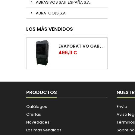
ABRASIVOS SAIT ESPAÑA S.A.
ABRATOOLS,S.A.
LOS MÁS VENDIDOS
EVAPORATIVO GARLAND COOL 1530
Precio
496,11 €
PRODUCTOS
NUESTR
Catálogos
Envío
Ofertas
Aviso leg
Novedades
Términos
Los más vendidos
Sobre no