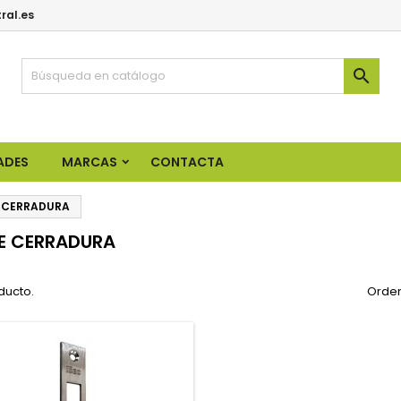
ral.es

ADES
MARCAS
CONTACTA
 CERRADURA
E CERRADURA
ducto.
Orden