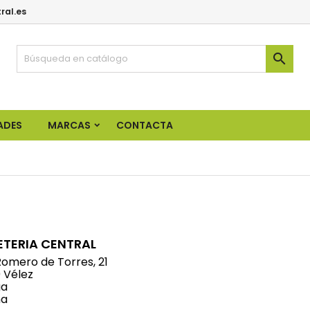
ral.es

ADES
MARCAS
CONTACTA
ETERIA CENTRAL
Romero de Torres, 21
 Vélez
ga
ña