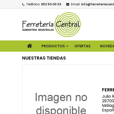
Teléfono:
952 50 00 33
Email:
info@ferreteriacent
PRODUCTOS
OFERTAS
NOVED
NUESTRAS TIENDAS
FERR
Julio 
29700
Mála
Espa