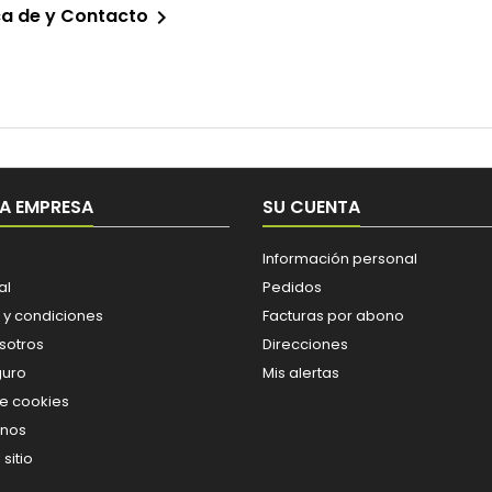
a de y Contacto

A EMPRESA
SU CUENTA
Información personal
al
Pedidos
 y condiciones
Facturas por abono
sotros
Direcciones
guro
Mis alertas
de cookies
enos
sitio