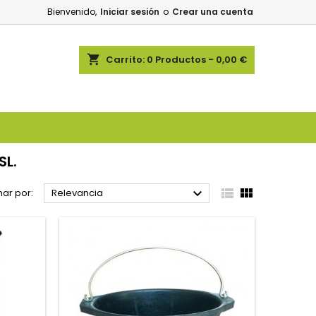
Bienvenido,
Iniciar sesión
o
Crear una cuenta
shopping_cart
Carrito:
0
Productos - 0,00 €
SL.



ar por:
Relevancia