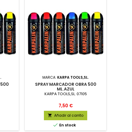
.
MARCA:
KARPA TOOLS,SL.
 500
SPRAY MARCADOR OBRA 500
ML.AZUL
KARPA TOOLS,SL. 07105
Precio
7,50 €
Añadir al carrito


En stock