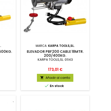
.
MARCA:
KARPA TOOLS,SL.
600KG.
ELEVADOR PBF200 CABLE 18MTR.
200/400KG.
KARPA TOOLS,SL. 01143
Precio
173,01 €
Añadir al carrito


En stock