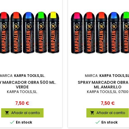
MARCA:
KARPA TOOLS,SL.
MARCA:
KARPA TOOLS,SL
Y MARCADOR OBRA 500 ML.
SPRAY MARCADOR OBRA
VERDE
ML.AMARILLO
KARPA TOOLS,SL.
KARPA TOOLS,SL. 07100
Precio
Precio
7,50 €
7,50 €
Añadir al carrito
Añadir al carrito




En stock
En stock