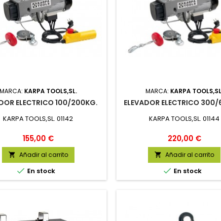
MARCA:
KARPA TOOLS,SL.
MARCA:
KARPA TOOLS,SL
DOR ELECTRICO 100/200KG.
ELEVADOR ELECTRICO 300/
KARPA TOOLS,SL. 01142
KARPA TOOLS,SL. 01144
Precio
Precio
155,00 €
220,00 €
Añadir al carrito
Añadir al carrito




En stock
En stock