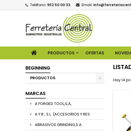
Teléfono:
952 50 00 33
Email:
info@ferreteriacent
PRODUCTOS
OFERTAS
NOVED
LISTA
BEGINNING
PRODUCTOS
Hay 14 pr
MARCAS
A FORGED TOOL,S,A,
A Y R , S.L. (ACCESORIOS Y RES
ABRASIVOS GRINDING,S.A.