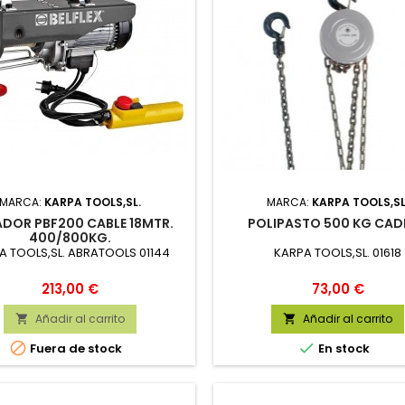
MARCA:
KARPA TOOLS,SL.
MARCA:
KARPA TOOLS,SL
ADOR PBF200 CABLE 18MTR.
POLIPASTO 500 KG CAD
400/800KG.
A TOOLS,SL. ABRATOOLS 01144
KARPA TOOLS,SL. 01618
Precio
Precio
213,00 €
73,00 €
Añadir al carrito
Añadir al carrito




Fuera de stock
En stock