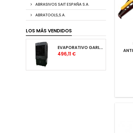
ABRASIVOS SAIT ESPAÑA S.A.
ABRATOOLS,S.A.
LOS MÁS VENDIDOS
EVAPORATIVO GARLAND COOL 1530
ANTI
Precio
496,11 €