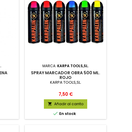
.
MARCA:
KARPA TOOLS,SL.
ENA
SPRAY MARCADOR OBRA 500 ML.
ROJO
KARPA TOOLS,SL.
Precio
7,50 €
Añadir al carrito


En stock