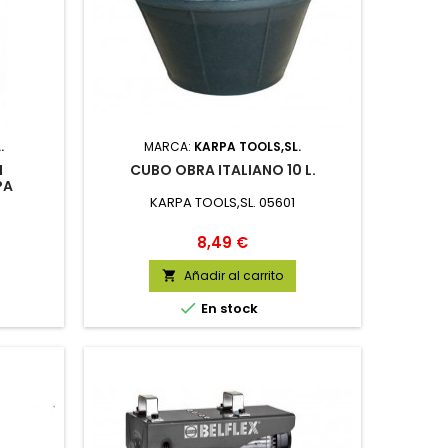
.
MARCA:
KARPA TOOLS,SL.
N
CUBO OBRA ITALIANO 10 L.
PA
KARPA TOOLS,SL. 05601
Precio
8,49 €
Añadir al carrito


En stock