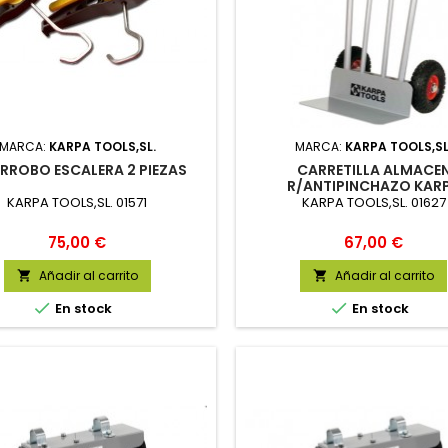
MARCA:
KARPA TOOLS,SL.
MARCA:
KARPA TOOLS,SL
RROBO ESCALERA 2 PIEZAS
CARRETILLA ALMACE
R/ANTIPINCHAZO KAR
KARPA TOOLS,SL. 01571
KARPA TOOLS,SL. 01627
Precio
Precio
75,00 €
67,00 €
Añadir al carrito
Añadir al carrito




En stock
En stock