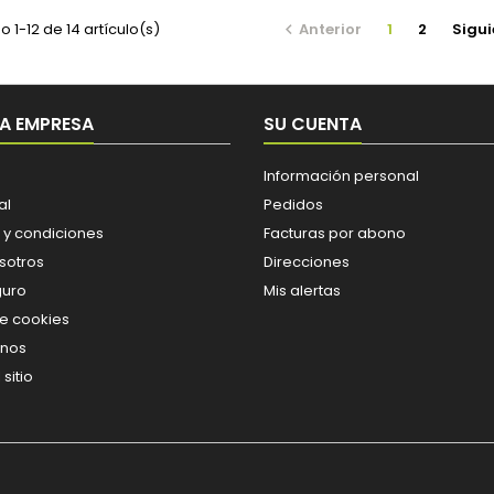
 1-12 de 14 artículo(s)
Anterior
1
2
Sigui

A EMPRESA
SU CUENTA
Información personal
al
Pedidos
 y condiciones
Facturas por abono
sotros
Direcciones
guro
Mis alertas
de cookies
enos
sitio