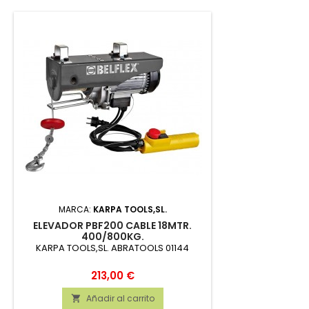
MARCA:
KARPA TOOLS,SL.
ELEVADOR PBF200 CABLE 18MTR.
400/800KG.
KARPA TOOLS,SL. ABRATOOLS 01144
Precio
213,00 €
Añadir al carrito
