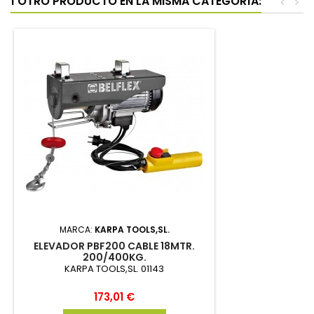
1 OTRO PRODUCTO EN LA MISMA CATEGORÍA:
<
>
MARCA:
KARPA TOOLS,SL.
ELEVADOR PBF200 CABLE 18MTR.
200/400KG.
KARPA TOOLS,SL. 01143
Precio
173,01 €