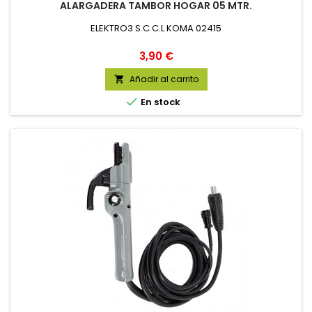
ALARGADERA TAMBOR HOGAR 05 MTR.
ELEKTRO3 S.C.C.L KOMA 02415
Precio
3,90 €
Añadir al carrito


En stock