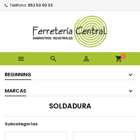
Teléfono:
952 50 00 33
0



shopping_cart
BEGINNING
MARCAS
SOLDADURA
Subcategorías