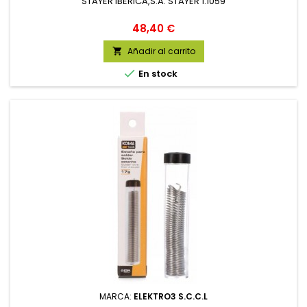
STAYER IBERICA,S.A. STAYER 1.1059
Precio
48,40 €
Añadir al carrito


En stock
MARCA:
ELEKTRO3 S.C.C.L