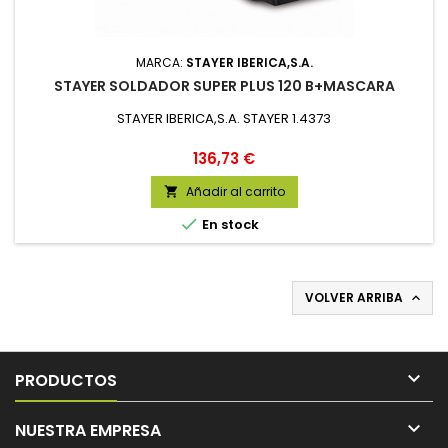
MARCA:
STAYER IBERICA,S.A.
STAYER SOLDADOR SUPER PLUS 120 B+MASCARA
STAYER IBERICA,S.A. STAYER 1.4373
Precio
136,73 €
Añadir al carrito


En stock
VOLVER ARRIBA


PRODUCTOS

NUESTRA EMPRESA