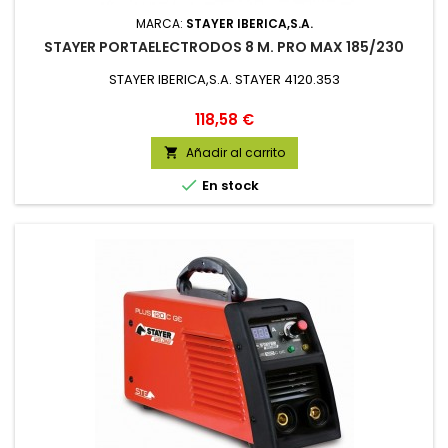
MARCA:
STAYER IBERICA,S.A.
STAYER PORTAELECTRODOS 8 M. PRO MAX 185/230
STAYER IBERICA,S.A. STAYER 4120.353
Precio
118,58 €
Añadir al carrito


En stock