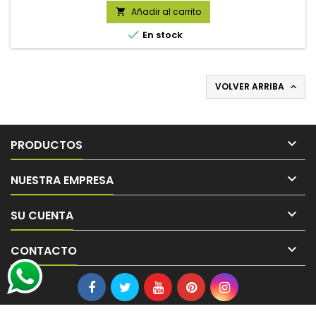
Añadir al carrito


En stock
VOLVER ARRIBA


PRODUCTOS

NUESTRA EMPRESA

SU CUENTA

CONTACTO