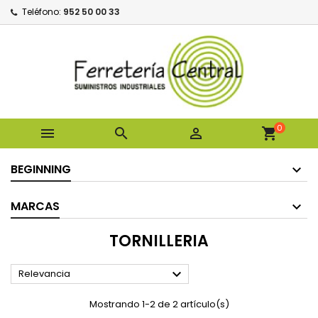
Teléfono:
952 50 00 33
0



shopping_cart
BEGINNING
MARCAS
TORNILLERIA

Relevancia
Mostrando 1-2 de 2 artículo(s)