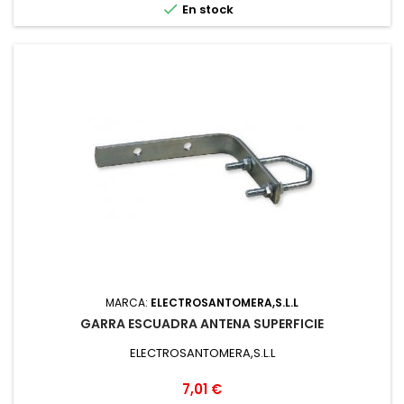

En stock
MARCA:
ELECTROSANTOMERA,S.L.L
GARRA ESCUADRA ANTENA SUPERFICIE
ELECTROSANTOMERA,S.L.L
Precio
7,01 €