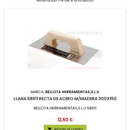
Mostrando 1-8 de 8 artículo(s)
MARCA:
BELLOTA HERRAMIENTAS,S.L.U
LLANA 58611 RECTA DE ACERO M/MADERA 300X150
BELLOTA HERRAMIENTAS,S.L.U 58611
Precio
12,50 €
Añadir al carrito
