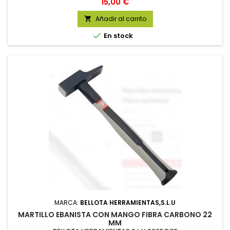
Precio
15,00 €
Añadir al carrito


En stock
MARCA:
BELLOTA HERRAMIENTAS,S.L.U
MARTILLO EBANISTA CON MANGO FIBRA CARBONO 22
MM