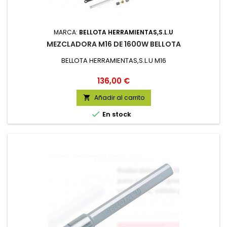
MARCA:
BELLOTA HERRAMIENTAS,S.L.U
MEZCLADORA M16 DE 1600W BELLOTA
BELLOTA HERRAMIENTAS,S.L.U M16
Precio
136,00 €
Añadir al carrito


En stock