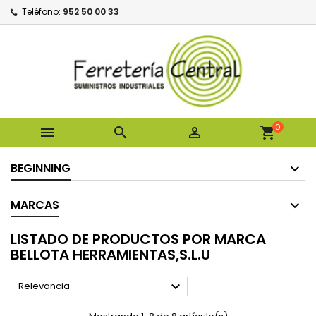
Teléfono:
952 50 00 33
0



shopping_cart
BEGINNING
MARCAS
LISTADO DE PRODUCTOS POR MARCA
BELLOTA HERRAMIENTAS,S.L.U

Relevancia