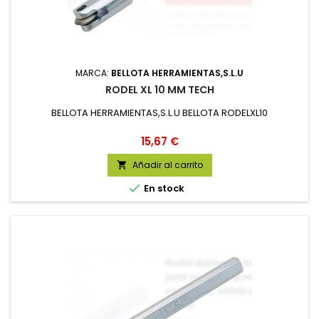
MARCA:
BELLOTA HERRAMIENTAS,S.L.U
RODEL XL 10 MM TECH
BELLOTA HERRAMIENTAS,S.L.U BELLOTA RODELXL10
Precio
15,67 €
Añadir al carrito


En stock