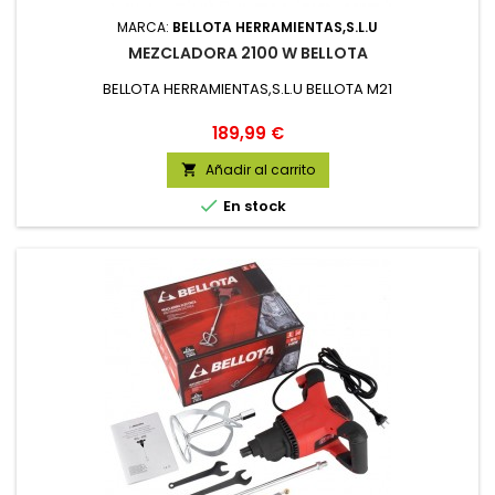
MARCA:
BELLOTA HERRAMIENTAS,S.L.U
MEZCLADORA 2100 W BELLOTA
BELLOTA HERRAMIENTAS,S.L.U BELLOTA M21
Precio
189,99 €
Añadir al carrito


En stock