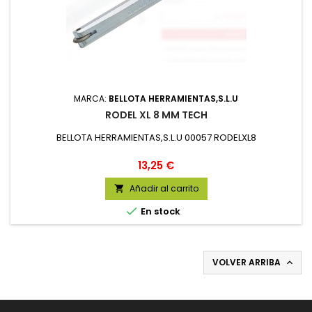
MARCA:
BELLOTA HERRAMIENTAS,S.L.U
RODEL XL 8 MM TECH
BELLOTA HERRAMIENTAS,S.L.U 00057 RODELXL8
Precio
13,25 €
Añadir al carrito


En stock
VOLVER ARRIBA
