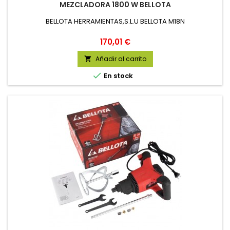
MEZCLADORA 1800 W BELLOTA
BELLOTA HERRAMIENTAS,S.L.U BELLOTA M18N
Precio
170,01 €
Añadir al carrito


En stock