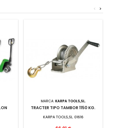
<
>
MARCA:
KARPA TOOLS,SL.
MARCA
LON
TRACTER TIPO TAMBOR 1150 KG.
MEZC
KARPA TOOLS,SL. 01616
BELLOTA