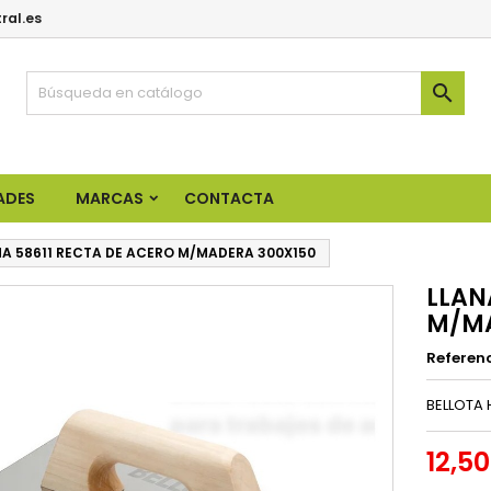
ral.es

ADES
MARCAS
CONTACTA
NA 58611 RECTA DE ACERO M/MADERA 300X150
LLAN
M/MA
Referen
BELLOTA 
12,5