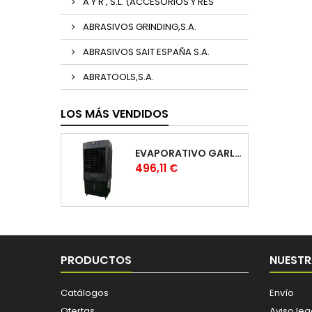
A Y R , S.L. (ACCESORIOS Y RES
ABRASIVOS GRINDING,S.A.
ABRASIVOS SAIT ESPAÑA S.A.
ABRATOOLS,S.A.
LOS MÁS VENDIDOS
EVAPORATIVO GARLAND COOL 1530
Precio
496,11 €
PRODUCTOS
NUESTR
Catálogos
Envío
Ofertas
Aviso leg