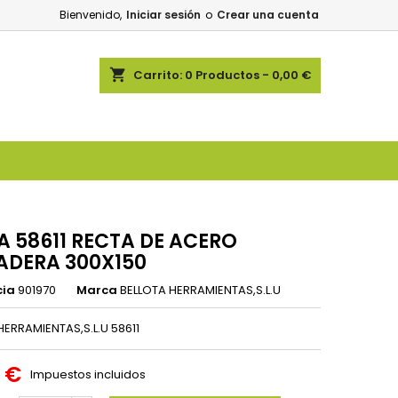
Bienvenido,
Iniciar sesión
o
Crear una cuenta
shopping_cart
Carrito:
0
Productos - 0,00 €
A 58611 RECTA DE ACERO
DERA 300X150
cia
901970
Marca
BELLOTA HERRAMIENTAS,S.L.U
HERRAMIENTAS,S.L.U 58611
0 €
Impuestos incluidos