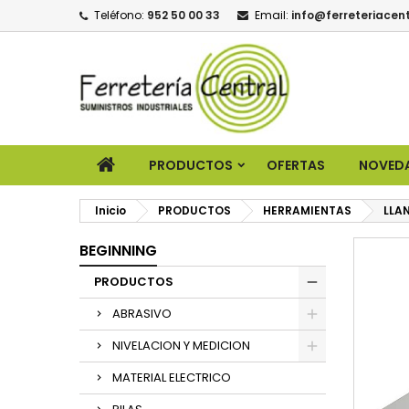
Teléfono:
952 50 00 33
Email:
info@ferreteriacent
PRODUCTOS
OFERTAS
NOVED
Inicio
PRODUCTOS
HERRAMIENTAS
LLA
BEGINNING
PRODUCTOS
ABRASIVO
NIVELACION Y MEDICION
MATERIAL ELECTRICO