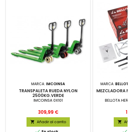
MARCA:
IMCOINSA
MARCA:
BELLOTA
TRANSPALETA RUEDA NYLON
MEZCLADORA M16
2500KG.VERDE
IMCOINSA 0X101
BELLOTA HERRA
Precio
Pr
309,99 €
13
Añadir al carrito
Añad




En stock
E