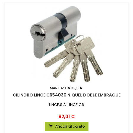
MARCA:
LINCE,S.A.
CILINDRO LINCE C654030 NIQUEL DOBLE EMBRAGUE
LINCE,S.A. LINCE C6
Precio
92,01 €
Añadir al carrito
