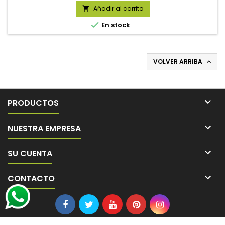
Añadir al carrito


En stock
VOLVER ARRIBA


PRODUCTOS

NUESTRA EMPRESA

SU CUENTA

CONTACTO